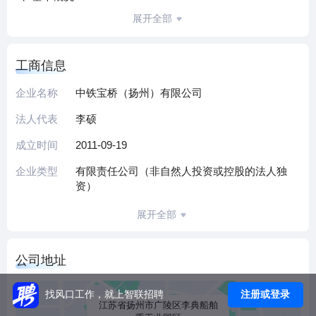
展开全部
中铁宝桥（扬州）有限公司是中铁宝桥集团有限公司在扬州
投资设立的全资子公司，地处扬州市广陵区工业园区，专业
工商信息
生产钢桥梁、钢结构、城市轨道交通设备、门式起重机等，
占地面积689亩，建有63500平方米大型铆焊联合厂房和机加
企业名称
中铁宝桥（扬州）有限公司
工厂房、3000平方米涂装厂房、6900平方米打砂厂房、3000
法人代表
李硕
吨级进料码头、5000吨级港池码头，以及各种运输设备和大
型机械设备400余台,年产钢梁钢结构15万吨。
成立时间
2011-09-19
企业类型
有限责任公司（非自然人投资或控股的法人独
2、获得荣誉
资）
展开全部
公司主项产品的技术含量、工艺装备达到了国际先进水平，
获得国家优质工程金奖、国家科技进步一等奖、建筑工程鲁
班奖、国家级新产品奖等60余项。先后通过了美国钢结构认
公司地址
证、欧盟焊接企业资质认证、欧盟钢结构制造企业资质认
证、质量环境职业健康安全三体系认证。“中铁宝桥”品牌受到
注册或登录
找风口工作，就上智联招聘
江苏省扬州市广陵区李典船舶
社会和市场的广泛赞誉和认可。公司参与制造的汉江桥、南