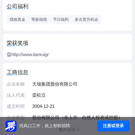
兼并联合重组的五大龙头水泥企业之一，是中国唯一一家母
公司福利
子公司共用ISO质量管理体系、环境管理体系、职业健康安全
管理体系及产品品质认证的企业，也是首批被世界水泥可持
绩效奖金
带薪病假
节日福利
多次晋升机会
续性发展倡议行动组织(CSI)接纳为成员的中国两家水泥公司
之一。2011年12月23日，中国天瑞水泥（01252.HK）在香港
联交所成功挂牌上市。
荣获奖项
天瑞旅游集团股份有限公司下辖尧山-中原大佛景区（国家级
http://www.tianruigr
风景名胜区、国家5A级旅游景区、国家生态旅游示范区、国
家级旅游度假区、国家地质公园、国家标准化服务示范单
位）、六羊山、南召真武顶、九龙瀑等景区，均处在伏牛山
工商信息
生态旅游区，拥有得天独厚的山水（山）、佛文化（佛）和
企业名称
天瑞集团股份有限公司
温泉（汤）核心旅游稀缺资源。
天瑞集团铸造有限公司是国内铸造行业工艺装备技术先进的
法人代表
栾松立
龙头企业之一，是铁路机车车辆重大配件许可生产企业。
成立时间
2004-12-21
汝州天瑞煤焦化有限公司100万吨捣固焦项目被誉为河南省煤
企业类型
股份有限公司（非上市、自然人投资或控股）
化工行业中科学高效、绿色环保的精品工程和示范工程。
注册或登录
找风口工作，就上智联招聘
展开全部