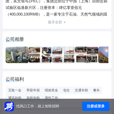
团，英文缩写ZPEC），集团总部位于中国（上海）自由贸易
试验区临港新片区，注册资本：肆亿零壹佰元
（400,000,100RMB），是一家专注于石油、天然气领域的国
际知名综合性油气公司。2017年11月17日，中曼石油在上海
展开全部
证券交易所挂牌上市，成功登陆A股资本市场（股票代码：
603619）。
公司相册
集团公司以油气勘探开发、一体化钻完井工程技术服务为核
心业务，带动高端石油装备制造业务的发展，同时积极拓展
相关的高技术、附加值业务；以上业务相互协同、相互拉
动、协调发展，使中曼形成了三个一体化优势，即：井筒技
术服务一体化；钻井工程服务与石油装备制造一体化；勘探
开发与钻井工程服务、石油装备制造一体化；是上海市高新
公司福利
技术企业，拥有各类发明专利、实用新型专利 251 项。集团
公司业务遍及中东、中亚、俄罗斯、北非等地，主要客户包
五险一金
带薪年假
绩效奖金
包住
交通补助
餐补
括中石油、中石化、英国石油公司、壳牌、俄气、俄油、诺
通讯补助
加班补助
弹性工作
瓦泰克、马来西亚国家石油公司、贝克休斯、斯伦贝谢、威
注册或登录
找风口工作，就上智联招聘
德福等国际知名油气公司，已通过沙特阿美钻井供应商资格
审查。2017年开始，集团公司积极拓展上游产业链，向勘探