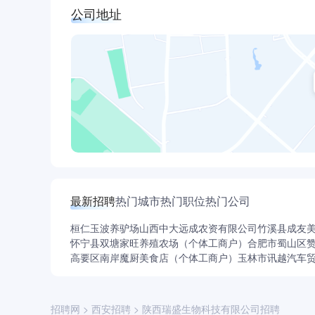
公司地址
最新招聘
热门城市
热门职位
热门公司
桓仁玉波养驴场
山西中大远成农资有限公司
竹溪县成友
怀宁县双塘家旺养殖农场（个体工商户）
合肥市蜀山区
高要区南岸魔厨美食店（个体工商户）
玉林市讯越汽车
招聘网
>
西安招聘
>
陕西瑞盛生物科技有限公司招聘