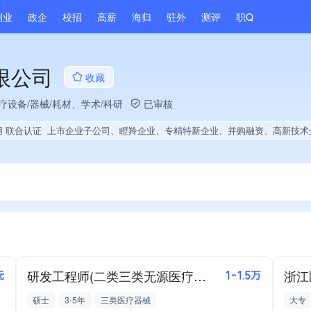
副业
政企
校招
高薪
海归
驻外
测评
职Q
限公司
收藏
疗设备/器械/耗材、学术/科研
已审核
用 联合认证
上市企业子公司、瞪羚企业、专精特新企业、并购融资、高新技术企业、战略性新兴领域创新能力、薪资水平全省同行前20%、旗下品牌同行前5%、A级纳税人、多产业布局、拥有自主品牌、拥有高价值专利、专利授权量同领域前5%、技术布局行业领先、经营年限全国同行前5%、
研发工程师(二类三类无源医疗器械)
元
1-1.5万
硕士
3-5年
三类医疗器械
大专