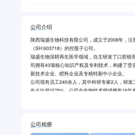
公司介绍
陕西瑞盛生物科技有限公司，成立于2008年，
（SH:603718）的控股子公司。
瑞盛生物深耕再生医学领域，自主研发了口腔植
司拥有43项核心知识产权及专利技术，构建了坚实
新技术企业、瞪羚企业及专精特新中小企业。
公司现有员工240余人，其中科研专家2人，研发
生占比超过75%。公司在生物技术领域拥有16
工艺转化平台、临床服务平台等，能够完成项目
续提升产品质量及技术创新，不断推动技术和市
瑞盛公司生产厂区建筑面积6000多平方米,有万级
公司相册
瑞、膜瑞、瑞栓宁”三款在售医疗器械产品和“齿瑞
公司致力于成为口腔领域全产业链头部企业。秉