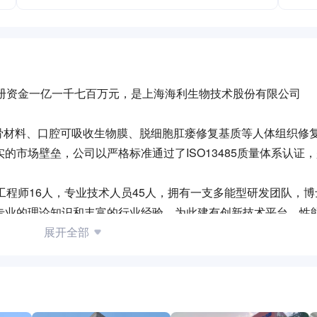
注册资金一亿一千七百万元，是上海海利生物技术股份有限公司
骨材料、口腔可吸收生物膜、脱细胞肛瘘修复基质等人体组织修
的市场壁垒，公司以严格标准通过了ISO13485质量体系认证
工程师16人，专业技术人员45人，拥有一支多能型研发团队，
年专业的理论知识和丰富的行业经验，为此建有创新技术平台、性
开发临床前研究和产业化工作，致力于打造国内优秀的再生医学
展开全部
场的双重发展。
洁净生产车间2000多平方米，万级洁净检测室 100多平方米。公
”口腔护理类产品，三款产品的产能近 400万盒。
承“以市场为导向，以产品为根本，以技术为核心，以资本为纽带