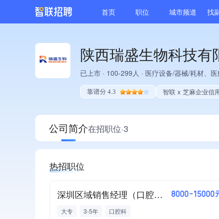
首页
职位
城市频道
找
陕西瑞盛生物科技有
已上市
·
100-299人
·
医疗设备/器械/耗材、医
智联 x 芝麻企业信
靠谱分 4.3
公司简介
在招职位·3
热招职位
深圳区域销售经理（口腔高值耗材）
8000-15000
大专
3-5年
口腔科