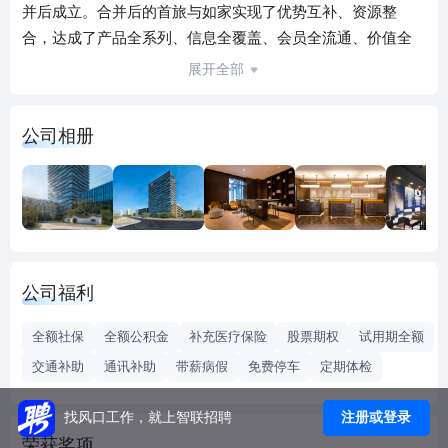
并后成立。合并后的首旅与如家实现了优势互补、资源整
合，达成了产品全系列、信息全覆盖、会员全流通、价值全
方位的整合效果，为首旅如家酒店集团的整体业务带来升
展开全部
级，并加速以酒店为主的住宿产品的迭代更新。首旅如家酒
店集团以专业和技术为顾客和合作伙伴创造物超所值的价值
公司相册
为使命，致力于成为最值得信赖的专业住宿管理平台。
截止2025年12月底，首旅如家酒店集团旗下拥有以住宿为核
心的近20个品牌系列、超40个产品。首旅如家酒店集团在国
内800余个城市运营超7800家酒店，覆盖“奢华高端”、“中高
端”、“商旅型”、“休闲度假”、“社交娱乐”、“联盟酒店”全系列
的酒店业务。 首旅如家酒店集团专注核心住宿业务，实施“向
公司福利
存量要发展、向整合要发展、向创新要发展”的战略，持续发
力中高端酒店市场。同时以开放、包容的心态与方式，积极
全额社保
全额公积金
补充医疗保险
股票期权
试用期全额
跨界创新，打造一个面向未来，覆盖吃、住、行、游、购、
交通补助
通讯补助
带薪病假
免费停车
定期体检
娱的顾客价值生态圈。 关于首旅酒店集团 首旅酒店集团是国
内大型综合性旅游上市公司，主要从事酒店运营管理及景区
注册或登录
找风口工作，就上智联招聘
等经营活动。公司于1999年2月成立；2000年6月在上海证券
荣获奖项