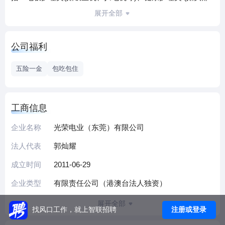
按摩器等)、厨房用品类 (如咖啡机,榨汁机等) 三大系列，并建
展开全部
立和稳定了以欧美和日本为主导的国际销售市场，产品深得
客户青睐。
公司福利
公司于1998年通过了ISO9001质量体系认证，2007年通过了
ISO14001环境管理体系认证，2011年通过了SA8000社会责
五险一金
包吃包住
任体系认证。公司十分关注员工的福利和主动承担应尽的社
会责任，因此具有良好的社会形象。公司倡导“以人为本”的管
理目标，履行尊重人才、培育人才、共同发展的人力资源政
工商信息
策，共同创建团结向上的企业文化。
企业名称
光荣电业（东莞）有限公司
福利待遇：职员购买五险一金，包吃住，工资准时发放
法人代表
郭灿耀
成立时间
2011-06-29
企业类型
有限责任公司（港澳台法人独资）
展开全部
注册或登录
找风口工作，就上智联招聘