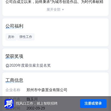
公司自成立以来，始终秉承“为城市创造作品、为时代奉献精
品”的企业宗旨，本着“诚实做人、踏实做事”的企业精神，坚
展开全部
持中高端精品住宅开发，累计开发房地产项目200多万㎡；城
市供热满足2500万㎡的用热需求，已签约供热面积1500万
公司福利
㎡；商业综合体项目目前经营面积20万㎡，在建商业综合体
30万㎡；工程建设累计完成产值超过百亿元；科技教育已在
房补
弹性工作
全国开办18家校区；文旅项目接待游客达150万人次。
中森集团累计为当地财政贡献税收超10亿元。
荣获奖项
2020年度最佳雇主提名奖
工商信息
企业名称
郑州市中森置业有限公司
法人代表
魏玉川
注册或登录
找风口工作，就上智联招聘
成立时间
2002-09-29