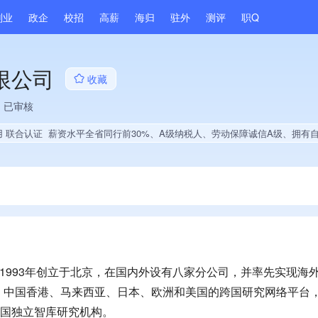
副业
政企
校招
高薪
海归
驻外
测评
职Q
限公司
收藏
已审核
用 联合认证
薪资水平全省同行前30%、A级纳税人、劳动保障诚信A级、拥有自主品牌、经营年限全国同行前5%、大学生就业贡
，1993年创立于北京，在国内外设有八家分公司，并率先实现海
、中国香港、马来西亚、日本、欧洲和美国的跨国研究网络平台
跨国独立智库研究机构。