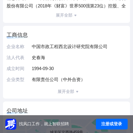
股份有限公司（2018年《财富》世界500强第23位）控股、全
球第一大设计咨询公司——美国AECOM技术集团（ENR排名
展开全部
第1位）参股的中外合资设计咨询企业。
中建市政西北院是一家跨地区跨行业的大型设计单位，具有
工商信息
国家工程设计综合资质甲级证书，业务范围涉及国内外咨
询、规划、设计、监理、工程总承包和项目管理等方面，可
企业名称
中国市政工程西北设计研究院有限公司
承担给水、排水、燃气、热力、道路、公路、桥隧、环境工
法人代表
史春海
程、城市风景园林、交通工程、轨道交通和工业与民用建
筑、防洪等工程设计、咨询、规划、监理、项目管理和工程
成立时间
1994-09-30
总承包业务。2000年率先通过ISO9001质量体系认证，2009
企业类型
有限责任公司（中外合资）
年再获质量、环境和职业健康安全三体系认证。2011年通过
国家高新技术企业认证。
展开全部
现有员工2400余人，其中：享受国家政府特殊津贴18人，甘
肃省勘察设计大师2人，甘肃省领军人才4人，教授级高级工
公司地址
程师60人，高级职称550余人，中级职称以上1100余人。总部
设有11个职能部门、16个业务部门和2个事业部，分别在北
注册或登录
找风口工作，就上智联招聘
京、雄安、上海、天津、重庆、浙江、江苏、广东、福建、
城关区定西路459号