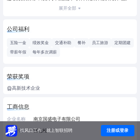
主营硅基/碳化硅基外延片，产品被广泛用于集成电路芯片和
展开全部
半导体器件的制作。
国盛公司本着“诚信、务实、创新、发展”的经营理念，诚邀有
公司福利
志于在半导体行业发展的优秀人才加入我们。
我们将提供：人性化舒适的工作环境；有竞争力的薪酬体
五险一金
绩效奖金
交通补助
餐补
员工旅游
定期团建
制；多元化的成长培训计划；完善的福利待遇。
带薪年假
每年多次调薪
荣获奖项
高新技术企业
工商信息
企业名称
南京国盛电子有限公司
法人代表
宫志松
注册或登录
找风口工作，就上智联招聘