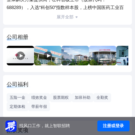
688289），入选“科创50”指数样本股，上榜中国医药工业百
强、湖南省企业100强。公司致力于成为基因科技普惠者，服
展开全部
务国家精准医疗体系和分级诊疗体系建设，是国家基因检测
技术应用示范中心、感染性疾病及肿瘤基因诊断技术国家地
公司相册
方联合工程研究中心、国家技术创新示范企业、国家级博士
后科研工作站单位、国家知识产权示范企业。
公司总部位于长沙，在上海建设国际化重要枢纽的上海产业
园，在北京、成都等全国主要城市和英国、法国、印尼、菲
律宾等全球部分区域设立了分子公司或分支机构。
公司构建了一支国际化的人才团队，聚集国家级、省级行业
公司福利
领军人才10余名，高层次归国留学人员100余名。秉承为全世
界人民提供用得起、用得好的基因技术、产品和服务的使
五险一金
绩效奖金
股票期权
加班补助
全勤奖
命，以推动基因技术高精化、简便化、自动化、移动化、系
定期体检
带薪年假
统化“五化”建设为核心，公司自主开发了高精度“磁珠法”、快
速简便“一步法”、通用型“全自动统一样本处理”、“POCT移动
分子诊断”等一系列核心技术，构建了荧光定量PCR、基因芯
注册或登录
找风口工作，就上智联招聘
荣获奖项
片、基因测序、移动分子诊断、生物信息等一系列分子诊断