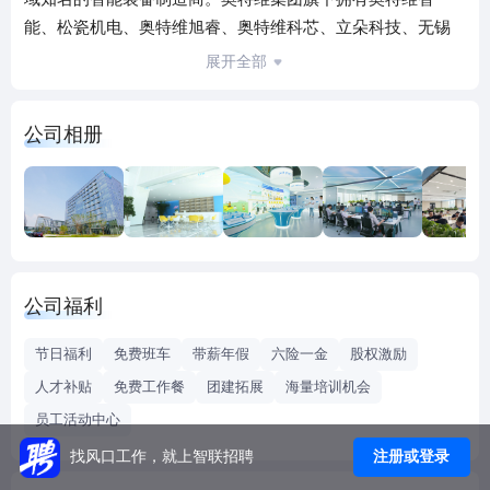
能、松瓷机电、奥特维旭睿、奥特维科芯、立朵科技、无锡
智远等子公司，产品覆盖光伏产业链的拉棒、硅片、电池、
展开全部
组件四大环节，核心产品多主栅串焊机、硅片分选机拥有强
劲的市场竞争力，获得了行业龙头企业客户的高度认可，市
公司相册
场占有率较高。公司自主研发了锂电模组、PACK智能生产线
及锂电池外观分选设备，得到行业知名客户多批次多项目的
复选采购；并于2021年正式推出半导体键合设备，已获得批
量订单。未来，奥特维将致力于为客户提供产业链全面、智
能的解决方案，为客户创造更高价值，为行业做出更大贡
献。公司是经认定的国家高新技术企业、江苏省两化融合贯
公司福利
标试点企业、无锡市两化融合示范企业、无锡光伏装备先进
制造技术重点实验室。公司建成了江苏省企业技术中心，江
节日福利
免费班车
带薪年假
六险一金
股权激励
苏省工程技术中心，通过了ISO9001:2008质量体系认证，并
人才补贴
免费工作餐
团建拓展
海量培训机会
获得了江苏省科技成果转化项目、江苏省首台（套）重大装
员工活动中心
备及关键部件示范应用项目、江苏省高端装备研制赶超工程
支持。公司主营产品“CH150光伏超薄电池片自动串焊机”和子
注册或登录
找风口工作，就上智联招聘
公司产品“ALP240R圆柱电芯锂电池包智能生产线”均获得了江