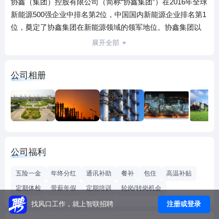
协鑫（集团）控股有限公司（简称“协鑫集团”）在2016年全球
新能源500强企业中排名第2位，中国国内新能源企业排名第1
位，奠定了协鑫集团在新能源领域的领军地位。协鑫集团以
清洁能源、新能源及相关产业为主的国际化综合性能源集
展开全部
团，是中国最大的非公有制电力控股企业，全球领先的光伏
材料制造商及新能源开发运营商。二十多年来，协鑫已构筑
公司相册
起电力、光伏、油气、金融、科创等产业群，资产总额近
2000亿元，员工人数近3万人，旗下现有保利协鑫能源
（3800.HK）、协鑫新能源（0451.HK）、协鑫集成
（002506.SZ）等多家控股上市公司。
江苏中能硅业科技发展有限公司（简称“中能硅业”）是协鑫集
团旗下香港上市公司保利协鑫能源的全资子公司，资产近300
公司福利
亿，年销售收入100亿，中能硅业下辖江苏鑫华半导体科技发
展有限公司、河南协鑫光伏科技有限公司等8家企业，中能硅
五险一金
年终分红
通讯补助
餐补
包住
高温补贴
业是已建成产能产量全球领先的多晶硅生产商。
定期体检
带薪年假
定期培训
轮岗/转岗机会
注册或登录
找风口工作，就上智联招聘