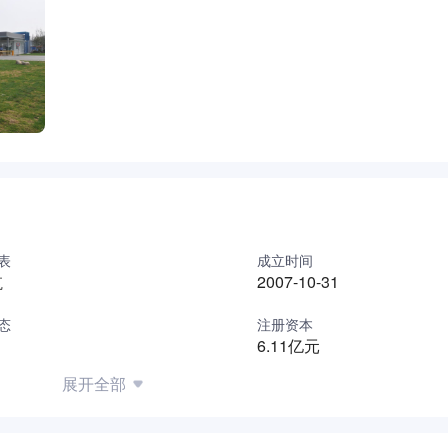
产规模；通过工业技术与信息技术的深度融合，实现全过程数字
国际同类先进企业竞争夯实基础；凭借公司总部领先的研发实力
、工艺设备，力将公司建设成为具有国际一流水准的高品质、大
司
”）是中钢新型材料股份有限公司（以下简称“总部”）的全资子公
区银川市永宁工业园区，占地483.6亩。公司于2021年3月正式
等重点风口行业领域，是助力国家“碳达峰、碳中和”国家战略
能减排、循环经济的生产要求，依托宁夏回族自治区发展规划及
产规模；通过工业技术与信息技术的深度融合，实现全过程数字
表
成立时间
国际同类先进企业竞争夯实基础；凭借公司总部领先的研发实力
航
2007-10-31
、工艺设备，力将公司建设成为具有国际一流水准的高品质、大
态
注册资本
6.11亿元
展开全部