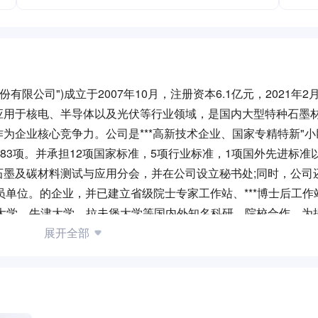
限公司")成立于2007年10月，注册资本6.1亿元，2021年
应用于核电、半导体以及光伏等行业领域，是国内大型特种石墨
为企业核心竞争力。公司是***高新技术企业、国家专精特新"小
83项。并承担12项国家标准，5项行业标准，1项国外先进标准
石墨及碳材料测试与应用分会，并在公司设立秘书处;同时，公司
织成员单位。的企业，并已建立省级院士专家工作站、***博士后工
津大学，牛津大学，拉夫堡大学等国内外知名科研。院校合作，为
展开全部
”）是中钢新型材料股份有限公司（以下简称“总部”）的全资子公
区银川市永宁工业园区，占地483.6亩。公司于2021年3月正式
等重点风口行业领域，是助力国家“碳达峰、碳中和”国家战略
能减排、循环经济的生产要求，依托宁夏回族自治区发展规划及