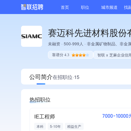
首页
职位
城市频道
找
赛迈科先进材料股份
未融资
·
500-999人
·
非金属矿物制品、非金
智联 x 芝麻企业信
靠谱分 4.3
公司简介
在招职位·15
热招职位
IE工程师
7000-10000
本科
5-10年
精益生产