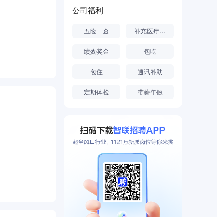
化、智能化管
公司福利
、深厚的技术
五险一金
补充医疗保险
规格的特种石
绩效奖金
包吃
司，成立于
包住
通讯补助
开工建设，建
的核心材料。
定期体检
带薪年假
新材料产业发
化、智能化管
、深厚的技术
规格的特种石