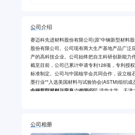
公司介绍
赛迈科先进材料股份有限公司(原”中钢新型材料股份有
股份有限公司。公司现有两大生产基地产品广泛
产的高科技企业。公司始终把自主科研创新能力作
截至目前，公司已累计申请专利128项，专利授权
标准制定。公司与中国核学会共同合作，设立核
墨行业**入选美国材料与试验协会(ASTM)组
业研究院等创新平台:与中科院，清华大学，天
中钢新型材料（宁夏）有限公司
略性创新能力打下坚实基础。
企业简介
中钢新型材料（宁夏）有限公司（以下简称“公司
2020年5月，注册资本1亿元，位于宁夏回族自治
公司相册
成后公司产品将广泛应用于光伏、半导体以及核电
公司按照智慧、绿色的建设理念，以现代化、节