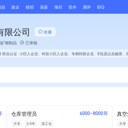
副业
政企
校招
高薪
海归
驻外
测评
职Q
有限公司
收藏
属矿物制品
已审核
用 联合认证
小巨人企业、科技小巨人企业、专精特新企业、E轮及以后融资、高新技术企业、国企供应商、战略性新兴领域创新能力、市县级政府引导基金投资、绝对控股3家公司、薪资水平全省同行前20%、旗下品牌同行前15%、A级纳税人、多产业布局、拥有节能环保技术、拥有自主品牌、拥有高价值专利、专利授权量同领域前500、技术布局行业领先、拥有绿色低碳技术、经营
仓库管理员
真空
元
6000-8000元
大专
3-5年
加工仓
大专