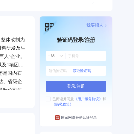
我要招人 >
2月整体改制为
验证码登录/注册
材料研发及生
巨人"企业。
+ 86
以及1项团体
获取验证码
还是国内石
作站、省级企
登录/注册
提升公司战
已阅读并同意
《用户服务协议》
和
《隐私政策》
司，成立于
开工建设，建
国家网络身份认证登录
的核心材料。
新材料产业发