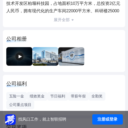
技术开发区柏堰科技园，占地面积10万平方米，总投资2亿元
人民币，拥有现代化的生产车间22000平方米、科研楼25000
平方米。形成年产3000台智能色选设备、产值达4亿元，巨资
展开全部
引进贴片焊机、激光切割机、数控加工中心等尖端设备100余
套，已成为中国最大的智能色选设备生产基地。 专门设
公司相册
立的企业技术研发中心以全国科教基地合肥为依托，拥有一
支以光电技术研究领域专家为领头人的高素质研发队伍，强
大的科研能力、非凡的创新理念、务实的钻研精神不断引领
色选技术应用的迅猛发展，通过与国外资深色选机制造企业
的精诚合作，成功拥有30年的色选设备研发与制造经验，所
推出的完全自主知识产权品牌安美达牌系列色选机，可满足
公司福利
大米、杂粮、茶叶、特种物料的精确选别，牢牢占领中国30%
以上的市场份额，并成功远销美国、巴西、印度、印尼、东
五险一金
绩效奖金
节日福利
带薪年假
全勤奖
南亚等国家和地区。
公司重点项目
注册或登录
找风口工作，就上智联招聘
荣获奖项