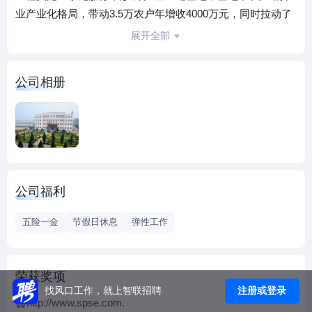
业产业化格局，带动3.5万农户年增收4000万元，同时拉动了
养蜂业、包装业、运输业的同步发展，创社会效益近2亿
展开全部
元。 厦普赛尔作为国家级标准化体系管理试点企业，制
定了技术标准、管理标准、工作标准548项，全面实施了标准
公司相册
化管理；公司坚持以人为本，鼓励员工“自动学习沟通，自发
自我超越”，积极推行“员工六项修养”，现已形成了一支高水
平、高素质的管理及技术队伍，人才综合实力日益提高，竞
争优势愈加显著！山西高平盛产黄梨，是高平支柱产业。90
年代初，由于黄梨皮厚肉粗，4000万公斤黄梨严重积压滞
销。为了拯救黄梨产业，1992年，以马村党总支书记田晚红
公司福利
为首的一班人，创建了厦普赛尔饮料公司；
经过短短两年的发展，1994年被国家科委评为国家星火项
五险一金
节假日休息
弹性工作
目；1998年经山西人民政府批准，组建了山西省第一个省级
农业产业化龙头企业集团；2000年由集团公司发起，设立山
西厦普赛尔食品饮料股份有限公司；2002年公司通过了
荣获奖项
ISO9001：2000版质量管理体系认证；2004年，年产十万吨
注册或登录
找风口工作，就上智联招聘
http://www.spse.com.
饮料加工项目在高平市农产品加工园区奠基开工；2005年，