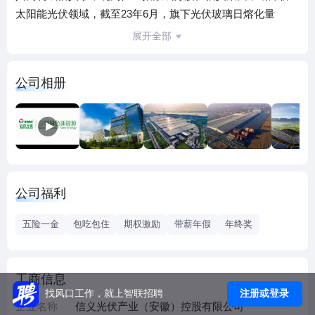
太阳能光伏领域，截至23年6月，旗下光伏玻璃日熔化量
21800吨，全球市场份额超过30%，在海内外拥有六大光伏玻
展开全部
璃生产基地；光伏电站持有量近5GW，遍布中国十多个省
份，年发电量近60亿度；全球雇员超万人。信义光能2022年
公司相册
营收205亿港元（折合人民币192亿），净利润43亿港元（折
合人民币40亿）。集团于2021年12月进军多晶硅产业，进一
步横向扩充集团的新能源业务，助力集团成为全球领先的太
阳能材料及核心辅材供应商之一。 公司主要产品包括超白太
阳能压花玻璃、减反射镀膜玻璃和背板玻璃等。目前信义光
能六大光伏玻璃生产基地，分别位于中国安徽省芜湖市、广
公司福利
西省北海市、天津市、江苏省张家港市、云南省曲靖市和马
来西亚马六甲市，信义光能积极进行光伏电站投资建设，身
五险一金
包吃包住
期权激励
带薪年假
年终奖
体力行推动光伏发电的应用和普及。经过多年的发展，公司
已于中国十一个不同省份及直辖市建设光伏电站，截至2023
年6月30日，电站核准并网容量4,889MW，光伏电站覆盖地区
工商信息
太阳能资源充沛、电力消纳需求旺盛。 公司被知名媒体
注册或登录
找风口工作，就上智联招聘
Corporate Knights列入为2022年“全球最佳可持续发展百强
企业名称
信义光伏产业（安徽）控股有限公司