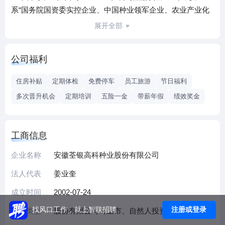
系“国务院国资委实控企业、中国种业领军企业、农业产业化
国家重点龙头企业、国家高新技术企业、农业部首批农作物
展开全部
种子育繁推一体化企业、中国种业信用明星企业"。在国内控
股子公司20多家，在国外设立分支机构4家，良种销售至全国
公司福利
20多个省（市、区），出口覆盖20多个国家与地区，种业综
合实力、杂交水稻研发、推广及海外业务规模均居全国种子
住房补贴
定期体检
免费停车
员工旅游
节日福利
企业前2位。
多次晋升机会
定期培训
五险一金
带薪年假
绩效奖金
现荃银高科年各类农作物种子销量1.5亿公斤以上，荃银良种
推广面积达7000万亩以上，生产的粮食总量达800亿斤，可保
障中国1亿多人口粮安全，为国家粮食安全及乡村振兴贡献了
工商信息
力量。
企业名称
安徽荃银高科种业股份有限公司
法人代表
姜业奎
成立时间
2002-07-24
注册或登录
找风口工作，就上智联招聘
企业类型
股份有限公司（上市、自然人投资或控股）