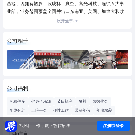
基地，现拥有塑胶、玻璃杯、真空、富光科技、连锁五大事
业部，业务范围覆盖全国并出口东南亚、美国、加拿大和欧
盟等地区。公司发展大事记：1984富光诞生→1997迎客松太
展开全部
空杯声名鹊起→2000 “富光”荣获“安徽省驰名商标”→2009 新
品牌FGA诞生→2014援建“金寨县富光希望小学”→ 2019杨洋
公司相册
代言→2020朱正廷代言
公司福利
免费停车
健身俱乐部
节日福利
餐补
绩效奖金
年终分红
五险一金
弹性工作
带薪年假
年底双薪
注册或登录
找风口工作，就上智联招聘
工商信息