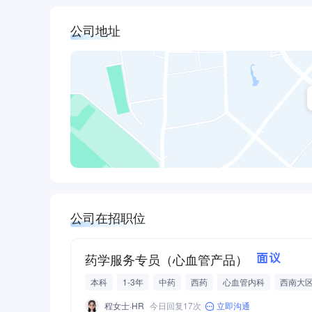
公司地址
公司在招职位
药学服务专员（心血管产品）
面议
本科
1-3年
中药
西药
心血管内科
西南大
社保公积金
公积金
目标奖金
考核奖金
其他奖
程女士·HR
今日回复17次
立即沟通