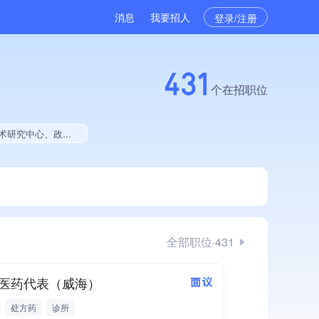
消息
我要招人
登录/注册
431
个在招职位
025年公开项目中标、拥有绿色资质、拥有工艺创新能力、拥有美术作品、美术作品创作量位于同行前500
全部职位·431
医药代表（威海）
面议
处方药
诊所