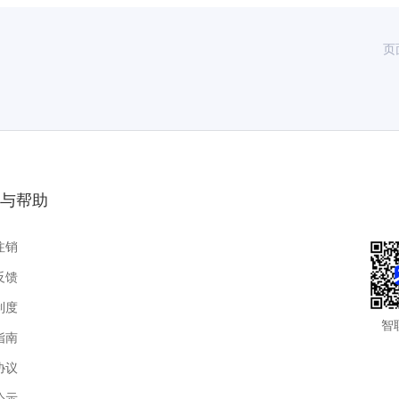
页
与帮助
注销
反馈
制度
智
指南
协议
公示