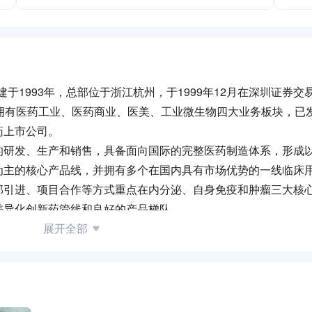
建于1993年，总部位于浙江杭州，于1999年12月在深圳证券交
拥有医药工业、医药商业、医美、工业微生物四大业务板块，已
药上市公司。
的研发、生产和销售，具备面向国际的完整医药制造体系，形成
为主的核心产品线，并拥有多个在国内具有市场优势的一线临床
部引进、项目合作等方式重点在内分泌、自身免疫和肿瘤三大核
差异化创新药管线和良好的产品梯队。
三大核心板块，以智能化物流网络为基石，通过冷链、特药、疫
展开全部
块具备全产品覆盖、全渠道打通、院内院外高效联动、配送代理
化代理，聚焦创新业务；药材饮片板块具备全产业链优势，继续
以数字化与创新服务为核心引擎，通过整合CSO合作、SPD供
链接上下游需求；同时聚焦组织提效、成本管控与区域深耕三大
，秉承“全球化运营布局，双循环经营发展”战略，以国际化视野，