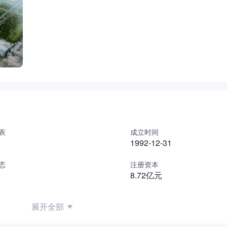
盖领域均居行业前列，实现“无创+微创”技术、“面部+身体”部
现再生类、玻尿酸和肉毒素三大品类的全覆盖并形成差异化管线
，致力于成为全球Top的医美综合解决方案提供商。
医药产业升级两大战略方向，重点推进xRNA原料、特色原料药
表
成立时间
1992-12-31
态
注册资本
8.72亿元
展开全部