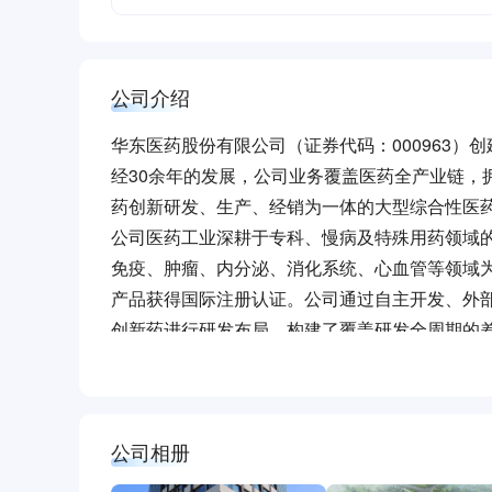
公司介绍
华东医药股份有限公司（证券代码：000963）创
经30余年的发展，公司业务覆盖医药全产业链，
药创新研发、生产、经销为一体的大型综合性医
公司医药工业深耕于专科、慢病及特殊用药领域
免疫、肿瘤、内分泌、消化系统、心血管等领域
产品获得国际注册认证。公司通过自主开发、外
创新药进行研发布局，构建了覆盖研发全周期的
公司医药商业聚焦于药品、医疗器械、药材饮片
强化竞争力，业务规模稳居浙江省龙头。药品板
合优势；器械板块依托规模化配送网络支撑专业
公司相册
效、产能扩张，持续拓展全省药材饮片业务。公司
产学研项目，构建“综合药事服务”生态圈，精准
公司医美业务以“打造全球Top医美企业”为目标