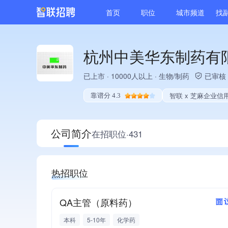
首页
职位
城市频道
找
杭州中美华东制药有
已上市
·
10000人以上
·
生物/制药
已审核
智联 x 芝麻企业信
靠谱分 4.3
公司简介
在招职位·431
热招职位
QA主管（原料药）
面
本科
5-10年
化学药