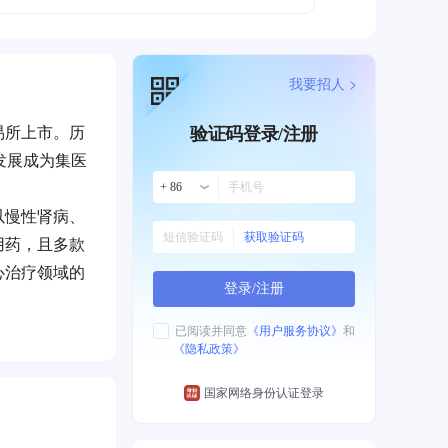
我要招人 >
易所上市。历
验证码登录/注册
发展成为集医
+ 86
以慢性肾病、
获取验证码
用药，且多款
心治疗领域的
登录/注册
苗等特色物流
已阅读并同意
《用户服务协议》
和
《隐私政策》
深度协同的综
通过升级提
国家网络身份认证登录
应链管理及
战略支点，持
通过前瞻性布