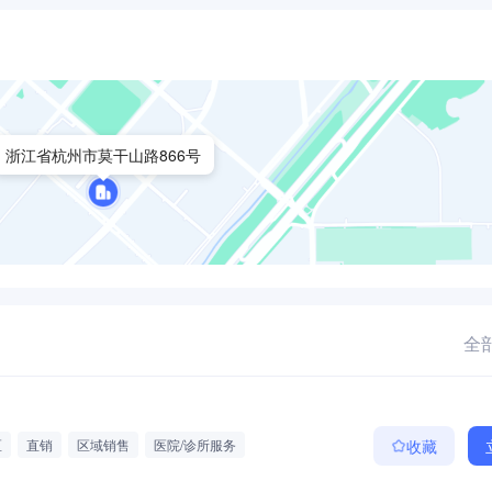
浙江省杭州市莫干山路866号
全部
区
直销
区域销售
医院/诊所服务
收藏
金
节假日福利
高温补贴
年度体检