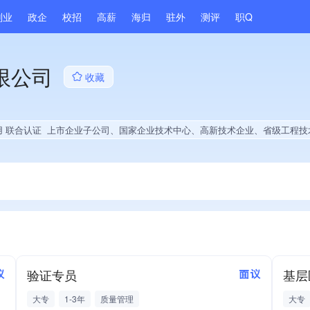
副业
政企
校招
高薪
海归
驻外
测评
职Q
限公司
收藏
用 联合认证
上市企业子公司、国家企业技术中心、高新技术企业、省级工程技术研究中心、政府供应商、国企供应商、战略性新兴领域创新能力、绝对控股15家公司、薪资水平全省同行前20%、旗下品牌同行前5%、A级纳税人、守合同重信用企业、劳动保障诚信A级、知名品牌供应商、多产业布局、拥有节能环保技术、拥有自主品牌、拥有高价值专利、专利授权量同领域前100、技术布局行业领先、经营年限全国同行前5%、集团成员、权威管理体系认证、大学生就业贡献、2
验证专员
基层
议
面议
大专
1-3年
质量管理
大专