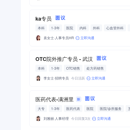
团建活动
ka专员
面议
本科
1-3年
医院
内科
外科
心血管外科
肝胆外科
五险一金
绩效奖金
带薪年假
弹性工
袁女士·人事专员HR
立即沟通
OTC院外推广专员 - 武汉
面议
本科
1-3年
OTC销售
处方药销售
李女士·招聘专员
今日活跃
立即沟通
医药代表-满洲里
面议
大专
1-3年
医药代表
医院
医院/诊所服务
刘雅丽·人事经理
今日回复3次
立即沟通