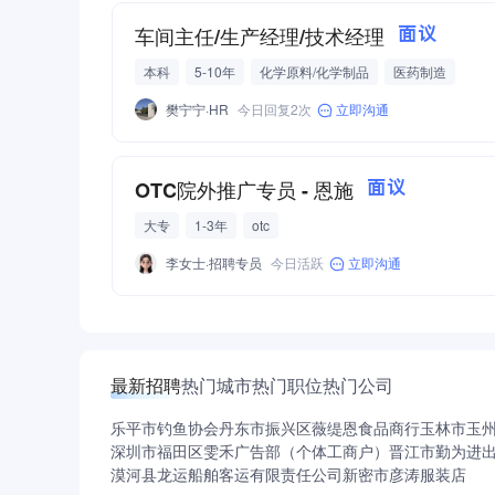
车间主任/生产经理/技术经理
面议
本科
5-10年
化学原料/化学制品
医药制造
樊宁宁·HR
今日回复2次
立即沟通
OTC院外推广专员 - 恩施
面议
大专
1-3年
otc
李女士·招聘专员
今日活跃
立即沟通
最新招聘
热门城市
热门职位
热门公司
乐平市钓鱼协会
丹东市振兴区薇缇恩食品商行
玉林市玉
深圳市福田区雯禾广告部（个体工商户）
晋江市勤为进
漠河县龙运船舶客运有限责任公司
新密市彦涛服装店