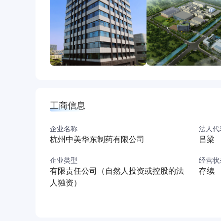
续巩固行业地位。
局，打造综合化、差异化的产品矩阵，产品数量和覆
+能量源设备”等多维度的融合，在注射类产品实
者提供更专业、安全、高效及全面的综合解决方案
公司工业微生物领域聚焦合成生物技术创新与生物
大健康&生物材料、动物保健四大核心业务板块。
工商信息
企业名称
法人代
杭州中美华东制药有限公司
吕梁
企业类型
经营状
有限责任公司（自然人投资或控股的法
存续
人独资）