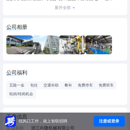
年年产值15亿，员工800余人。
展开全部
公司为省级高新技术企业，拥有自己独立的研发中心、实验
室，目前，公司拥有授权专利60余项，公司通过了
公司相册
IATF16949,CQI-9,ISO17025，VDA6.3,VDA6.5等认证。
公司产品在全地形车领域全球市场占有率第一，目前客户有
加拿大庞巴迪、美国北极星、美国本田、长城、广汽、一汽
大众、上汽大众、韩国瑞韩、北京现代，已开发成功美国福
特、克莱斯勒、路特斯、理想、比亚迪、蔚来、小鹏等项
目。
公司福利
五险一金
包住
交通补助
餐补
免费停车
免费班车
轮岗/转岗机会
工商信息
注册或登录
找风口工作，就上智联招聘
企业名称
浙江向隆机械有限公司