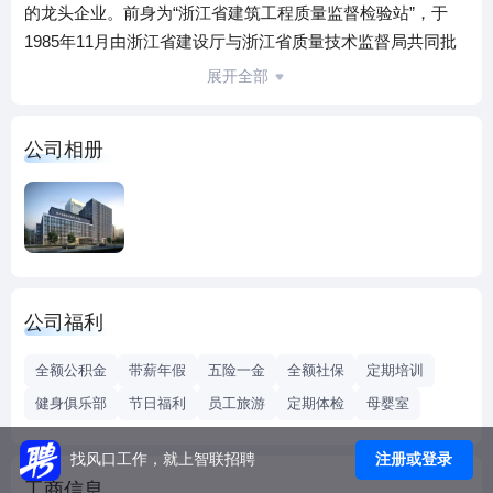
的龙头企业。前身为“浙江省建筑工程质量监督检验站”，于
1985年11月由浙江省建设厅与浙江省质量技术监督局共同批
准成立，是接受地方政府、法院及社会各界委托开展建筑工
展开全部
程质量检测鉴定及相关产品检测检验单位。公司多次荣获检
测行业先进单位、3A 信用企业、守合同重信用企业等荣誉称
公司相册
号。是浙江省工程建设质量协会检测分会会长单位。
公司福利
全额公积金
带薪年假
五险一金
全额社保
定期培训
健身俱乐部
节日福利
员工旅游
定期体检
母婴室
注册或登录
找风口工作，就上智联招聘
工商信息