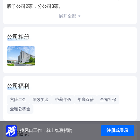
股子公司2家，分公司3家。
公司秉承“引领轨道科技，创造交通未来”的理念和使命，立足
展开全部
于行业发展需要，始终坚持技术创新，形成了以高铁扣件为
核心，同时包括预应力钢丝及锚固板、铁路桥梁支座以及工
公司相册
程材料在内的高铁工务工程产品体系，已覆盖轨道、桥梁和
隧道等高铁工务工程领域。
公司是目前国内唯一掌握高铁特殊调整扣件系统技术的扣件
系统集成商，该技术提供高铁线路沉降变形修复的解决方
案，解决了轨道板沉降引起的线路不平顺难题。
公司高铁扣件系统广泛应用于我国高速铁路网，既有在平原
公司福利
地区修建的主干线路，又有在西北高寒风沙地区修建的首条
高海拔线-兰新高铁，在东北地区修建的世界上第一条高寒铁
六险二金
绩效奖金
带薪年假
年底双薪
全额社保
路-哈大高铁，在西南崇山峻岭间修建的云桂高铁等特殊地理
全额公积金
地貌区域线路等。
注册或登录
找风口工作，就上智联招聘
工商信息