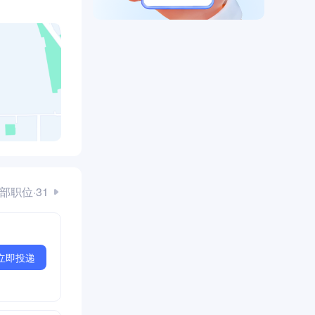
部职位·31
立即投递