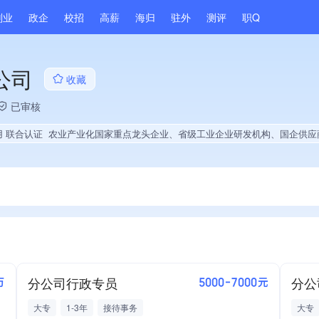
副业
政企
校招
高薪
海归
驻外
测评
职Q
公司
收藏
已审核
用 联合认证
农业产业化国家重点龙头企业、省级工业企业研发机构、国企供应商、战略性新兴领域创新能力、绝对控股21家公司、薪资水平全省同行前5%、旗下品牌同行前5%、连续9年A级纳税人、多产业布局、拥有自主品牌、专利授权量同领域前40%、技术布局行业领先、经营年限全国同行前5%、集团核心成员、权威管理体系认证、大学生就业贡献、拥有专利、
分公司行政专员
分公
万
5000-7000元
大专
1-3年
接待事务
大专