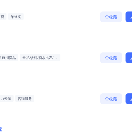
班费
年终奖
收藏
快速消费品
食品/饮料/酒水批发/零售/贸易
收藏
人力资源
咨询服务
收藏
元