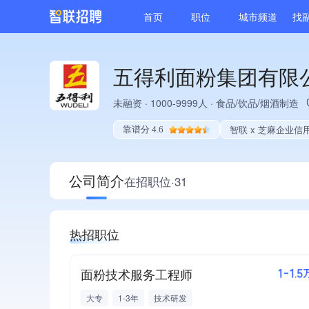
首页
职位
城市频道
找
五得利面粉集团有限
未融资
·
1000-9999人
·
食品/饮品/烟酒制造
智联 x 芝麻企业信
靠谱分 4.6
公司简介
在招职位·31
热招职位
面粉技术服务工程师
1-1.5
大专
1-3年
技术研发