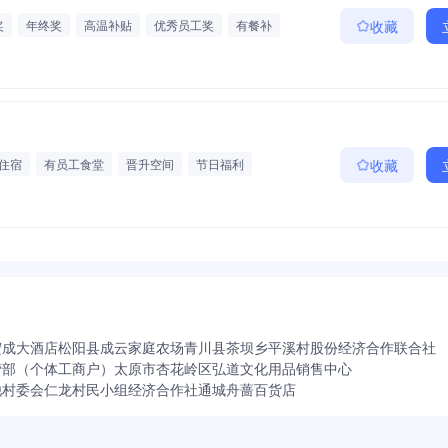
奖
年终奖
高温补贴
优秀员工奖
有餐补
收藏
住宿
有员工食堂
晋升空间
节日福利
收藏
宏成大酒店
松阳县成云家庭农场
青川县茶坝乡平溪村股份经济合作联合社
营部（个体工商户）
太原市杏花岭区弘道文化用品销售中心
他村委会仁龙村民小组经济合作社
通城舟蔷百货店