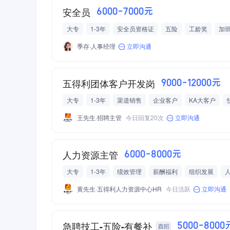
安全员
6000-7000元
大专
1-3年
安全员资格证
五险
工龄奖
加
季存·人事经理
立即沟通
五得利团体客户开发岗
9000-12000元
大专
1-3年
渠道销售
企业客户
KA大客户
食品/饮品/烟酒制造
王先生·招聘主管
今日回复20次
立即沟通
人力资源主管
6000-8000元
大专
1-3年
绩效管理
薪酬福利
组织发展
黄先生·五得利人力资源中心HR
今日活跃
立即沟通
急聘技工-五险-有餐补
5000-8000