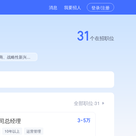
消息
我要招人
登录/注册
31
个在招职位
拥有工艺创新能力、拥有多项作品、美术作品创作量位于同行前50、拥有多项著作权
全部职位·31
司总经理
3-5万
10年以上
运营管理