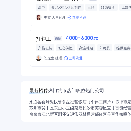
高中
食品/饮品/烟酒制造
五险
绩效奖金
工龄
提供低价住宿
包住
季存·人事经理
立即沟通
打包工
4000-6000元
产品包装
社会保险
高温补贴
年终奖
提供免费
加班补助
等级奖
刘先生·经理
立即沟通
最新招聘
热门城市
热门职位
热门公司
永胜县食味缘快餐食品经营饭店（个体工商户）
赤壁市
苏州市吴中区东山小玉卤菜店
长沙市芙蓉区宜寸百货经
南京市江北新区刑怀先通讯器材经营部
红河县宝华镇嘎