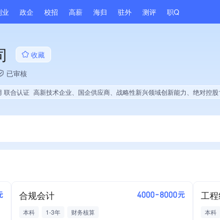
副业
政企
校招
高薪
海归
驻外
测评
职Q
司
收藏
已审核
用 联合认证
高新技术企业、国企供应商、战略性新兴领域创新能力、绝对控股1家公司、薪资水平全省同行前20%、A级纳税人、多产业布局、拥有节能环保技术、拥有自主品牌、拥有发明专利、专利授权量同领域前30%、技术布局行业领先、经营年限全
合规会计
工程
元
4000-8000元
本科
1-3年
财务核算
本科