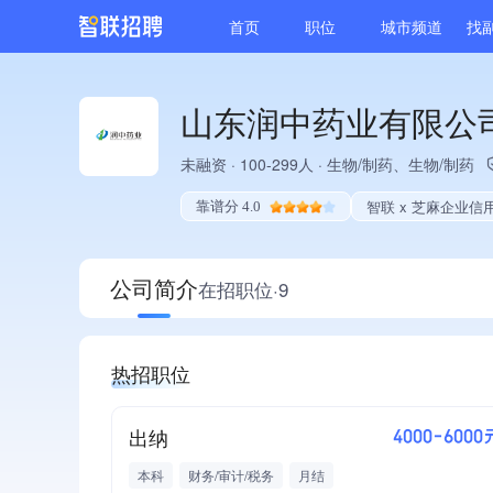
首页
职位
城市频道
找
山东润中药业有限公
未融资
·
100-299人
·
生物/制药、生物/制药
智联 x 芝麻企业信
靠谱分 4.0
公司简介
在招职位·9
热招职位
出纳
4000-6000
本科
财务/审计/税务
月结