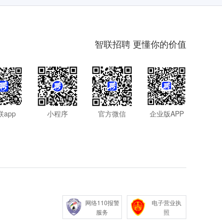
智联招聘 更懂你的价值
联app
小程序
官方微信
企业版APP
网络110报警
电子营业执
服务
照