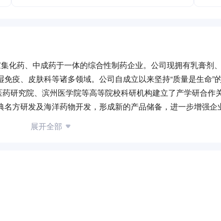
一家集化药、中成药于一体的综合性制药企业。公司现拥有乳膏剂
湿免疫、皮肤科等诸多领域。公司自成立以来坚持“质量是生命”
医药研究院、滨州医学院等高等院校科研机构建立了产学研合作关
经典名方研发及海洋药物开发，形成新的产品储备，进一步增强企
不变。以公司的主导产品为核心，借助医联体、用药指南做推广
展开全部
医养结合产业建立特色国医馆、中医院，设立呼吸病、风湿骨病等
炮制等传统技艺，充分诠释中医“治未病”的理念;增设配套设施，
传承国粹名方”推动中医药文化产业及养生产业的配套发展。
以“传承并发扬中医药事业，打造国际化制药企业”为愿景，发扬团
在 “提升生命质量、服务人类健康”的道路上不忘初心、砥砺前