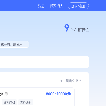
消息
我要招人
登录/注册
9
个在招职位
国同行前15%、集团成员、创新型中小企业、大学生就业贡献
全部职位·9
经理
8000-10000元
资料归档
资料编制