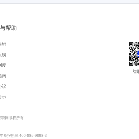
与帮助
注销
反馈
制度
智
指南
协议
公示
联招聘网版权所有
报热线:400-885-9898-3