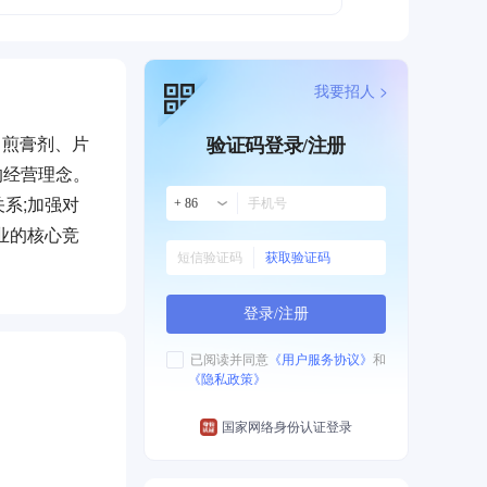
我要招人 >
、煎膏剂、片
验证码登录/注册
的经营理念。
系;加强对
+ 86
业的核心竞
获取验证码
，完善终端资
登录/注册
特色名医诊
扶植相关产业
已阅读并同意
《用户服务协议》
和
《隐私政策》
结、高效、
国家网络身份认证登录
行。