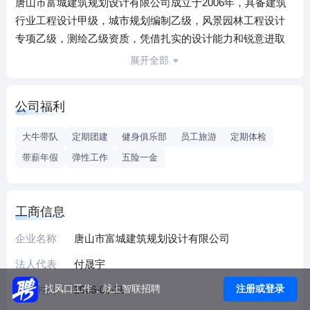
唐山市富城建筑规划设计有限公司成立于2006年，具备建筑
行业工程设计甲级，城市规划编制乙级，风景园林工程设计
专项乙级，测绘乙级资质，凭借扎实的设计能力和锐意进取
的精神，赢得了社会各界良好的口碑，是本市很有影响力的
展开全部
甲级设计院之一。公司业务涵盖：建筑工程设计、建筑装饰
工程设计、建筑幕墙工程设计、轻型钢结构工程设计、建筑
公司福利
智能化系统设计、照明工程设计，消防设施工程设计；城市
详细规划编制、城市各种专项规划编制、建筑工程规划选址
大牛带队
定期团建
健身俱乐部
员工旅游
定期体检
可行性研究，建制镇总体规划编制和修订；风景园林工程设
带薪年假
弹性工作
五险一金
计；工程测量、不动产测绘、地理信息系统工程。为客户提
供从项目策划、建筑规划、建筑设计、建设实施，运营的全
过程设计管理服务，致力于打造每一个精品项目。富城设计
工商信息
现拥有自有产权办公场所2000多㎡，员工110多名，设计团队
包括高级工程师、工程师49名，各专业国家级注册师、测绘
企业名称
唐山市富城建筑规划设计有限公司
师25名，以及经验丰富的项目经理和各级管理人员。富城设
法人代表
付晟宇
计率先实行了矩阵式管理模式，同时运用先进的信息化管理
注册或登录
找风口工作，就上智联招聘
成立时间
2006-06-28
平台协同设计管理，为项目落地提供了高效的、可靠的全过
程管理及技术保障。并于2016年获得了IAF及CNAS质量管理