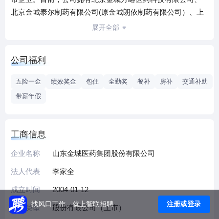
北京金城泰尔制药有限公司(原金城朗依制药有限公司）、上
海金城素智药业有限公司、广东金城金素制药有限公司、山
展开全部
东金城医药化工有限公司、山东金城生物药业有限公司、意
大利海宝露有限责任公司等多家参控股公司。公司通过“实业
公司福利
+资本”双轮驱动发展模式，已构建形成独具金城特色的医药健
康制药工业产业链，业务范围涉及生物制药、头孢类医药中
五险一金
绩效奖金
包住
全勤奖
餐补
房补
交通补助
间体、特色原料药、终端制剂、保健品、新材料、新兴高端
带薪年假
医疗器械等产业领域，并现已形成年营业收入30亿元、总资
产近50亿的产业规模。
公司是以三、四代头孢类医药中间体、特色原料药、生物制
工商信息
药、终端制剂以及妇儿产品等为主业的科研、生产企业，其
中头孢类医药中间体产品销量、销售收入连续多年位居行业
企业名称
山东金城医药集团股份有限公司
前列，是重要的生物制药生产基地以及国内知名的医药健康
法人代表
李家全
产业集团。主导产品有谷胱甘肽（花青肽美）、硝呋太尔胶
成立时间
2004-01-12
囊（朗依君）、硝呋太尔制霉素阴道软胶囊（朗依）、匹多
莫德分散片（唯田）、富马酸比索洛尔胶囊（洛雅）、复方
注册或登录
找风口工作，就上智联招聘
企业类型
股份有限公司（上市）
木香铝镁片（德瑞夫）、牡蛎碳酸钙咀嚼片（金娃宁）、注