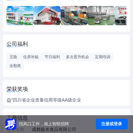
模范劳动关系和谐企业 AAAAA 级"等多项荣誉。经过三十多
年的创新发展，公司成功研发出"红油豆瓣"的制造技术，开创
以【名扬】品牌为代表的手工全型火锅底料新品类，现已成
为西部较有影响力的调味品生产企业之一。2021年，公司建
成行业领先的"手工全型火锅底料"智能化整装生产线，手工全
公司福利
型火锅底料年产值超十亿元，在保留"手工选料"的基础上，采
用智能化生产，产品品质得到进一步提升和优化，食品安全
五险
住房补贴
节日福利
多次晋升机会
定期培训
得到更好的保障。目前，公司拥有员工1800余人，是一家高
全勤奖
速发展中的现代化调味料生产企业。公司以"汇聚优秀人才，
建共享企业发展平台，努力打造中国及世界调味品知名品
牌"为愿景，诚挚欢迎优秀人才的加入。
荣获奖项
“四川省企业质量信用等级AA级企业
工商信息
注册或登录
找风口工作，就上智联招聘
企业名称
成都扬名食品有限公司