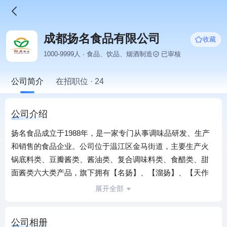
成都扬名食品有限公司
收藏
1000-9999人 · 食品、饮品、烟酒制造
已审核
公司简介
在招职位 · 24
公司介绍
扬名食品成立于1988年，是一家专门从事调味品研发、生产
和销售的食品企业。公司位于温江区金马街道，主要生产火
锅底料类、豆瓣酱类、酱油类、复合调味料类、食醋类、甜
面酱类六大类产品，旗下拥有【名扬】、【溜扬】、【天作
美】、【扬名】、【虹陈香】等多个品牌。公司通过了
展开全部
ISO9001质量管理体系、ISO22000食品安全管理体系认证、
取得了安全生产标准化二级企业资质。获得了"农业产业化市
公司相册
级重点龙头企业"、"成都市安全文化建设示范单位"、"成都市