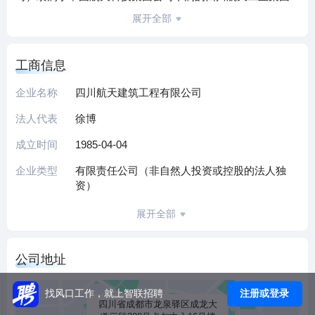
有限公司，是中国航天科技集团公司所属的唯一一家集房屋
展开全部
建筑、市政、土石方、钢结构、公路、装饰装修为一体的大
型国有企业。
工商信息
公司位于GDP居全省首位的国家级经济技术开发区——成都
市龙泉驿区，天府新区核心区域，年产值收入逾30亿元。创
企业名称
四川航天建筑工程有限公司
业风雨路，航建砥砺行，在艰苦奋斗的岁月里，公司经营业
法人代表
徐博
绩迅猛增长，管理水平稳步提升，拥有建筑工程施工总承包
一级、市政公用工程施工总承包一级、公路工程施工总承包
成立时间
1985-04-04
一级、钢结构工程专业承包一级等6个一级资质和水利水电工
企业类型
有限责任公司（非自然人投资或控股的法人独
程施工总承包二级等6个二级资质。公司积极布局全国区域市
资）
场，先后在重庆、深圳、珠海、广州、云南、青海、内蒙
展开全部
古、浙江等地设立了分公司。目前公司正处于大力开发拓展
PPP和EPC项目、航天产业园建设的机遇期。
公司始终把“人力资源是第一资源”这一理念作为生存发展之
公司地址
本。拟从全国引进大批高素质的经营管理、工程技术类等专
业人才，并加大对人才的选拔和培养力度，并通过人才测
注册或登录
找风口工作，就上智联招聘
四川省成都市龙泉驿区成龙大
评、职业生涯规划为员工提供培训机会和广阔的发展空间。