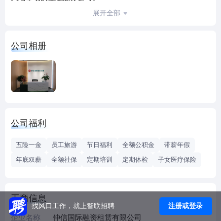
仲信租赁总部位于上海市长宁区大虹桥商务区，2022年注册
展开全部
资本金增至约人民币6.24亿，目前员工人数约300人。
公司主营业务：通过融资租赁的业务模式为中、小企业提供
公司相册
综合性的金融服务。公司以『服务实体经济，支持具技术创
新及核心竞争力之民营企业、产业供应链』为战略布局，聚
焦深耕经营。跟随中国制造2025十大重点领域，在长江经济
带重点城市设立的营业据点有:上海、苏州、南京、宁波、武
汉、长沙、东莞、深圳、厦门。
公司福利
五险一金
员工旅游
节日福利
全额公积金
带薪年假
年底双薪
全额社保
定期培训
定期体检
子女医疗保险
工商信息
注册或登录
找风口工作，就上智联招聘
企业名称
仲信国际融资租赁有限公司