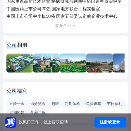
国家重点高新技术企业 络病研究与创新中药国家重点实验室
中国医药上市公司20强 国家地方联合工程实验室
中国上市公司中小板50强 国家五部委认定的企业技术中心
中国中药产品品牌十强 国家中医药管理局络病重点研究室
展开全部
国家技术创新示范企业 中国医药企业制剂国际化先导企业
国家创新型企业 中华民族医药十强品牌企业
公司相册
科技部国际科技合作中心 国家高新技术研究发展计划成果产
业化示范基地
以岭药业创建于1992年，是一家致力于中医药事业发展，造
福人类健康为己任的大型现代医药企业，目前已形成创新中
药、大健康产业、国际制剂三大主营业务板块。为深交所上
市公司，综合竞争力位居中国医药上市公司二十强、中国中
公司福利
药产品品牌十强。位于石家庄总部的以岭医药产业园，总占
地830亩，形成了独具特色的科技创新平台和接轨国际的现代
五险一金
绩效奖金
包吃
定期体检
免费班车
节日福利
化生产基地。
定期团建
带薪年假
自创办以来，以岭始终坚持科技创新引领企业发展，创立
注册或登录
找风口工作，就上智联招聘
了“理论-临床-科研-产业-教学”五位一体独特的创新运营模
式。先后承担和完成了两项国家973、863、国家自然科学基