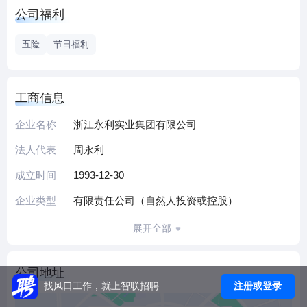
地产建材业（建筑、建材、房产）和金融保险业（银行、保
公司福利
险、金控、金融租赁、基金）三大产业格局。
集团凭借前瞻性决策，率先投身于金融保险行业，先后投资
五险
节日福利
浙商银行、瑞丰银行等多家银行，发起并创立信泰人寿保险
股份有限公司，参股华融金融租赁股份有限公司，同时参
股“龙山赛伯乐”、“浙江红石”、“浙江蓝石”、“华睿投资”等数家
工商信息
创投公司，组建永利小额贷款股份有限公司。2015年，永利
企业名称
浙江永利实业集团有限公司
集团在贵州省成立了该省唯一一家省级金控集团——贵州永
安金融控股股份有限公司。2016年，永利集团在绍兴成立了
法人代表
周永利
规模为100亿元的领雁并购基金。
成立时间
1993-12-30
在30年的发展历程中，集团先后被评为省、市、县骨干企
业，并获评多项荣誉，是“全国民营企业500强”单位。
企业类型
有限责任公司（自然人投资或控股）
展开全部
公司地址
注册或登录
找风口工作，就上智联招聘