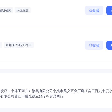
磁粉检测
涡流检测
收藏
工
船舶/航空/航天/军工
收藏
餐饮店（个体工商户）
繁英有限公司
余姚市凤义五金厂
唐河县三百六十度
业有限公司
晋江市磁灶镇立好冷冻食品商行