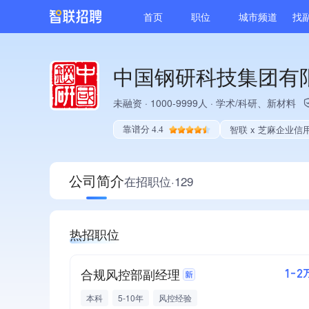
首页
职位
城市频道
找
中国钢研科技集团有
未融资
·
1000-9999人
·
学术/科研、新材料
智联 x 芝麻企业信
靠谱分 4.4
公司简介
在招职位·129
热招职位
合规风控部副经理
1-2
本科
5-10年
风控经验