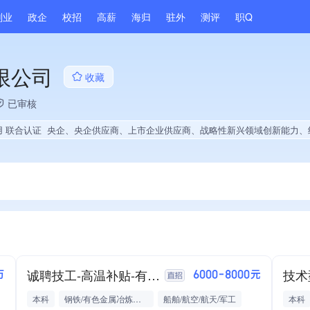
副业
政企
校招
高薪
海归
驻外
测评
职Q
限公司
收藏
已审核
用 联合认证
央企、央企供应商、上市企业供应商、战略性新兴领域创新能力、绝对控股12家公司、薪资水平全省同行前10%、A级纳税人、多产业布局、拥有节能环保技术、拥有自主品牌、拥有高价值专利、专利授权量同领域前50、技术布局行业领先、拥有绿色低碳技术、经营年限全国同行前5%、集团核心成员、大学生就业贡献、拥有工艺创新能力、拥有美术作
诚聘技工-高温补贴-有餐补
技术
万
6000-8000元
本科
钢铁/有色金属冶炼及加工
船舶/航空/航天/军工
本科