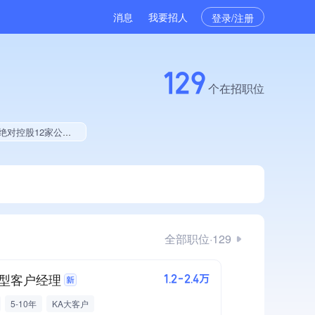
消息
我要招人
登录/注册
129
个在招职位
品、美术作品创作量位于同行前20%、拥有多项著作权、软件研发量位于同行前5%
全部职位·129
型客户经理
1.2-2.4万
5-10年
KA大客户