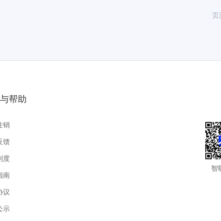
页
与帮助
注销
反馈
制度
智
指南
协议
公示