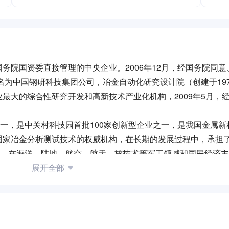
务院国资委直接管理的中央企业。2006年12月，经国务院同意
名为中国钢研科技集团公司，冶金自动化研究设计院（创建于19
最大的综合性研究开发和高新技术产业化机构，2009年5月，
之一，是中关村科技园首批100家创新型企业之一，是我国金属新
家冶金分析测试技术的权威机构，在长期的发展过程中，承担了
题，在海洋、陆地、航空、航天、核技术等军工领域和国民经济
造了无愧于时代的业绩。
展开全部
研将以党的十九大精神为指导，贯彻创新驱动发展战略，全面深
日建设成为国际一流的高新材料及科技创新企业集团，携手各界