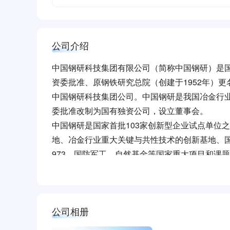
公司介绍
中国钢研科技集团有限公司（简称中国钢研）是国
资委批准、原钢铁研究总院（创建于1952年）更
中国钢研科技集团公司。中国钢研是我国冶金行业
委批准改制为国有独资公司，设立董事会。
中国钢研是国家首批103家创新型企业试点单位
地、冶金行业重大关键与共性技术的创新基地、国
973、国防军工、自然基金等国家重大项目和课
都展示了不凡的研发实力，做出了重要贡献，创
展望未来，作为公益类科技型中央企业，中国钢
转型升级，在新的起点迈出更加坚实的步伐，早
公司相册
天！