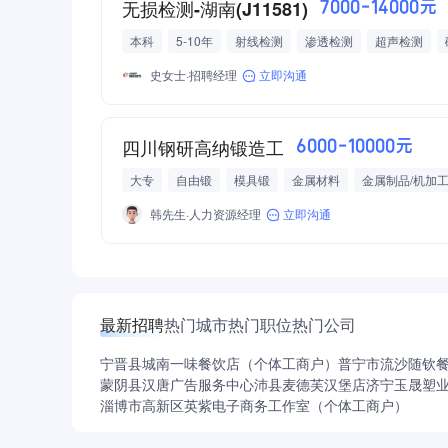
无损检测-湖南(J11581)
7000-14000元
本科
5-10年
射线检测
渗透检测
超声检测
史女士·招聘经理
立即沟通
四川钢研高纳锻造工
6000-10000元
大专
自由锻
模具锻
金属材料
金属制品/机加
韩先生·人力资源经理
立即沟通
最新招聘
热门城市
热门职位
热门公司
宁晋县城南一味餐饮店（个体工商户）
普宁市流沙随钦
蒙阴县汉唐广告服务中心
沛县麦德芙汉堡店
济宁玉晟塑
淄博市高新区英紫电子商务工作室（个体工商户）