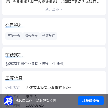
维厂合并组建无锡市合成纤维总厂，1993年改名为无锡市太
极实业股份有限公司并在上海证券交易所成功上市，成为江
展开全部
苏省首家上市公司（股票简称“太极实业”，股票代码
600667）。2017年公司营收超120亿元，成为无锡市首个营收
公司福利
破百亿的单体国有企业。
公司下属全资子公司无锡太极国际贸易有限公司、信息产业
五险一金
绩效奖金
带薪年假
电子第十一设计研究院科技工程股份有限公司，控股太极半
导体（苏州）有限公司、太极微电子（苏州）有限公司、海
太半导体（无锡）有限公司。
荣获奖项
公司目前主营业务包括半导体业务、工程技术服务业务、光
2020中国企业微课大赛企业组织奖
伏电站投资运营业务。半导体业务主要涉及IC芯片封装、封
装测试、模组装配及测试等；工程技术业务主要服务于电子
高科技与高端制造，生物医药与保健，市政与路桥，物流与
工商信息
民用建筑，电力，综合业务等6大业务领域；光伏电站的投资
企业名称
无锡市太极实业股份有限公司
和运营业务于2014年开始逐步形成。
展望未来，太极将以打造优秀上市公司为目标，通过不断优
法人代表
秦晨飞
注册或登录
找风口工作，就上智联招聘
化升级，回报股东，回报客户，回报员工，努力把公司建设
成立时间
1993-07-26