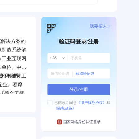
我要招人 >
统解决方案的
验证码登录/注册
能制造系统解
点工业互联网
+ 86
长单位、中国
获取验证码
工厂智能化工
国专利优秀
企业。赛摩
登录/注册
式整合了智
已阅读并同意
《用户服务协议》
和
《隐私政策》
能工厂和工
提供商的战略
国家网络身份认证登录
业互联网平台
时加快建设在