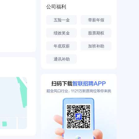
实现， 为
公司福利
五险一金
带薪年假
绩效奖金
股票期权
年底双薪
加班补助
通讯补助