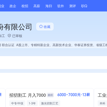
副业
政企
校招
高薪
海归
驻外
测评
职Q
份有限公司
收藏
加工
已审核
用 联合认证
A股上市、专精特新企业、高新技术企业、华泰证券投资、省级工程技术研究中心、央企供应商、上市企业供应商、战略性新兴领域创新能力、绝对控股7家公司、薪资水平全省同行前20%、旗下品牌同行前5%、A级纳税人、知名品牌供应商、多产业布局、拥有节能环保技术、拥有自主品牌、拥有高价值专利、专利授权量同领域前5%、技术布局行业领先、经营年限全国同行前5%、集团核心成员、权威管理体系认证、权威产品认证、创新型中小企业、全国多家直营店、大学生就业贡献、2025年
招切割工 月入7000
薪
6000-7000元·13薪
中专/中技
1-3年
激光切割工艺
本科