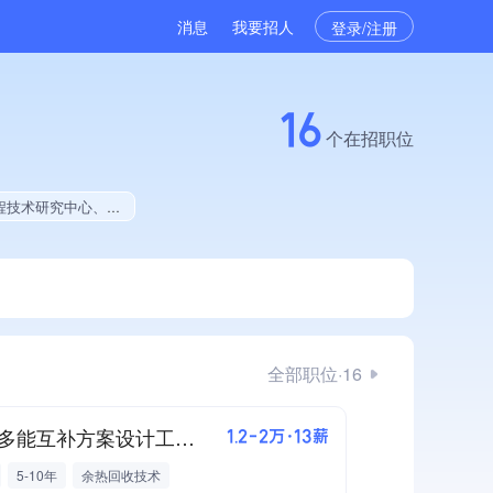
消息
我要招人
登录/注册
16
个在招职位
公开项目中标、拥有绿色资质、拥有工艺创新能力、拥有多项著作权、软件研发量位于同行前40%、2025年度软件研发量增长
全部职位·16
工业多能互补方案设计工程师
1.2-2万·13薪
5-10年
余热回收技术