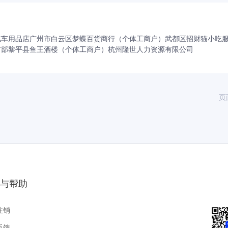
汽车用品店
广州市白云区梦蝶百货商行（个体工商户）
武都区招财猫小吃
市部
黎平县鱼王酒楼（个体工商户）
杭州隆世人力资源有限公司
页
与帮助
注销
反馈