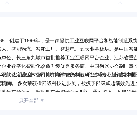
466）创建于1996年，是一家提供工业互联网平台和智能制造系
器人、智能物流、智能工厂、智慧电厂五大业务板块。是中国智
范单位、长三角九城市首批推荐工业互联网平台企业、江苏省重
小企业数字化智能化改造升级优秀服务商、中国衡器协会副理事
、双软认定企业。公司拥有赛摩智能制造研发中心、江苏省散料
4项，发明专利57项，软件著作权82项，有三种专利被评为中
究机构。
单项冠军，多次荣获省部级科技进步奖，被授予部级卓越绩效先进
等地设有分公司，赛摩拥有全资子公司5家，通过控股、参股等形
制造生态圈。
展开全部
食、火电、钢铁、水泥等行业客户提供智能装备、数字化车间、智
公司立足于成为领先的工业互联网平台和智能制造系统解决方案
，整合并购智能制造行业内优质企业，进一步强化作为领先的工
化建设智能工厂和智能制造体系全面解决方案的核心竞争力，同