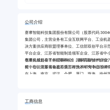
公司介绍
赛摩智能科技集团股份有限公司（股票代码 300
集团公司，主营业务有工业互联网平台、工业机
决方案供应商联盟理事单位、工信部双创平台示
平台企业、江苏省智能制造领军企业、江苏省中
包装机械协会常务理事单位、国家高新技术企业
赛摩先后起草了8项国家标准，拥有国内外专利27
程中心、江苏省动态称重工程技术研究中心等研
奖；智能测量装备被工信部评为2017年制造业
在上海、南京、武汉、合肥、厦门、珠海、徐州
能制造领域近二十家优质企业，建立了赛摩智能
公司致力于为机械、汽车、3C电子、化工、粮
业互联网平台等智能制造全面解决方案。未来，
工商信息
目标，充分发挥上市公司的优势，利用资本市场
和智能制造系统解决方案集成商的战略定位，强