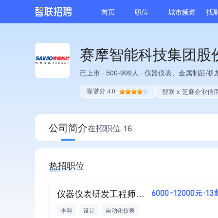
首页
职位
城市频道
找
赛摩智能科技集团股
已上市
·
500-999人
·
仪器仪表、金属制品/机
智联 x 芝麻企业信
靠谱分 4.0
公司简介
在招职位·16
热招职位
仪器仪表研发工程师（经验不限）
6000-12000元·13
本科
设计
自动化仪表