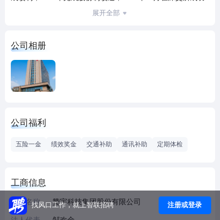
挂牌上市（证券简称：赞宇科技，证券代码：002637）。长
展开全部
期以来，公司凭借先进的理念、科学的管理以及技术和人才
的优势，坚持自主创新，走科技成果产业化的发展道路，现
公司相册
已成为国内研究和生产表面活性剂、油脂化学品的龙头企
业。
公司总部位于杭州，产业布局辐射全国、布局海外，在杭州
钱塘区、浙江嘉兴、江苏镇江、四川眉山、河南鹤壁、广东
江门、印尼雅加达等地建有工业化生产基地，磺化表面活性
剂年产能突破121万吨、油脂化学品年产能127余万吨。已通
公司福利
过质量、环境、职业健康安全和测量管理四体系认证，获欧
盟化妆品GMP认证欧盟REACH认证，主要产品产销量多年稳
五险一金
绩效奖金
交通补助
通讯补助
定期体检
居全国前列，多种产品进入国际市场。
公司坚持以“科技领先，行业领先”的发展战略，注重科技创新
和人才队伍建设。目前建设有中国轻工业磺化表面活性剂工
工商信息
程技术研究中心、浙江省赞宇表面活性剂重点企业研究院、
省级重点实验室和省级技术中心。建有中国轻工业工程技术
企业名称
赞宇科技集团股份有限公司
注册或登录
找风口工作，就上智联招聘
研究中心、省级重点实验室、省级技术中心。近年来承担国
法人代表
邹欢金