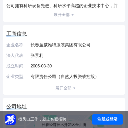
公司拥有科研设备先进、科研水平高超的企业技术中心，并
于2013年11月被吉林省工信厅、吉林省科技厅、吉林省财政
展开全部
厅、长春海关、吉林省国家税务局，吉林省地方税务局六部
门联合授予“省级企业技术中心”的称号，公司“圣威雅特”商标
工商信息
被吉林省工商局商标局评为“吉林省著名商标”，公司2014年被
国家工商总局评为“国家级守合同重信用单位”，被中国服装协
企业名称
长春圣威雅特服装集团有限公司
会评为“中国职业装50强”单位。
法人代表
张景利
目前，企业职工人数268人，专业技术人员65人，其中，专业
量体技师35人，初级专业技术职称15人，中级专业技术职称
成立时间
2005-03-30
18人，高级专业技术职称10人。员工学历结构状况：公司有
企业类型
有限责任公司（自然人投资或控股）
硕士研究生5人，大学本科学历26人，大专学历35人，中专学
历56人。技术人员受奖励情况：公司专业技术人员中，1人在
展开全部
全国比赛中获奖，1人享受政府特殊贡献津贴，16人在省级比
赛获奖，28人在市级比赛获奖。公司拥有五条高档服装生产
公司地址
线，各种服装生产设备600多台。同时，公司还拥有一套ERP
企业管理自动化系统。公司以生产中高档服装为主，年产各
注册或登录
找风口工作，就上智联招聘
类高档西装、职业装、衬衫、西裤30万件。
长春经济技术开发区金川街