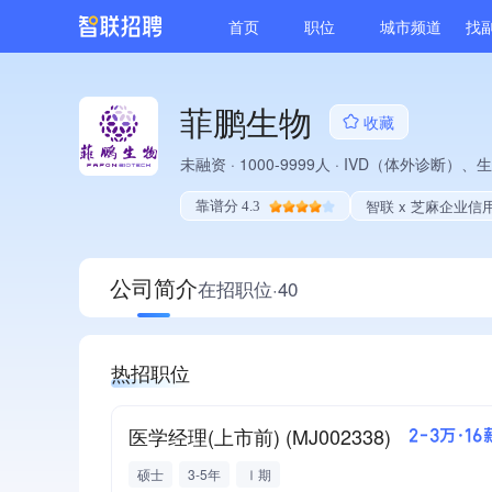
首页
职位
城市频道
找
菲鹏生物
收藏
未融资
·
1000-9999人
·
IVD（体外诊断）、生
智联 x 芝麻企业信
靠谱分 4.3
公司简介
在招职位·40
热招职位
医学经理(上市前) (MJ002338)
2-3万·16
硕士
3-5年
Ⅰ期