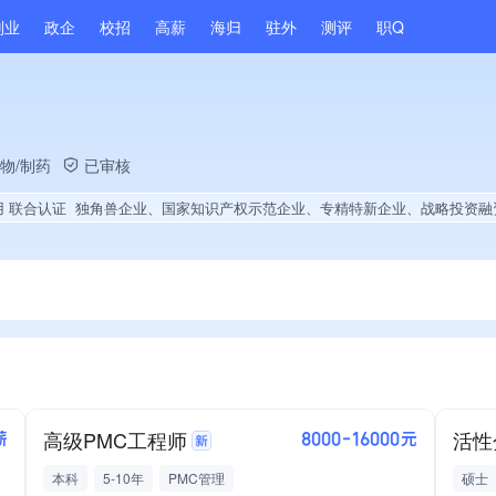
副业
政企
校招
高薪
海归
驻外
测评
职Q
物/制药
已审核
用 联合认证
独角兽企业、国家知识产权示范企业、专精特新企业、战略投资融资、高新技术企业、省级工程技术研究中心、战略性新兴领域创新能力、绝对控股7家公司、薪资水平全省同行前5%、旗下品牌同行前5%、A级纳税人、多产业布局、拥有节能环保技术、拥有自主品牌、拥有高价值专利、专利授权量同领域前500、技术布局行业领先、经营年限全国同行前10%、集团成员、权威管理体系认证、创新型中
高级PMC工程师
活性分
薪
8000-16000元
本科
5-10年
PMC管理
硕士