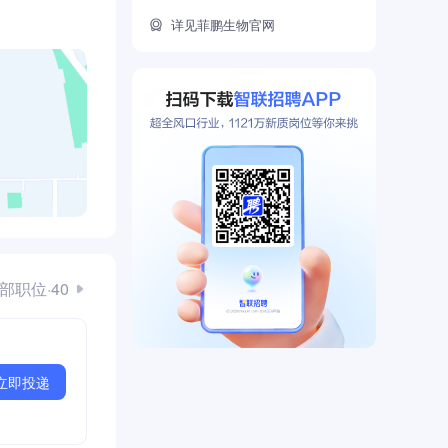
详见菲鹏生物官网
部职位·40
立即投递