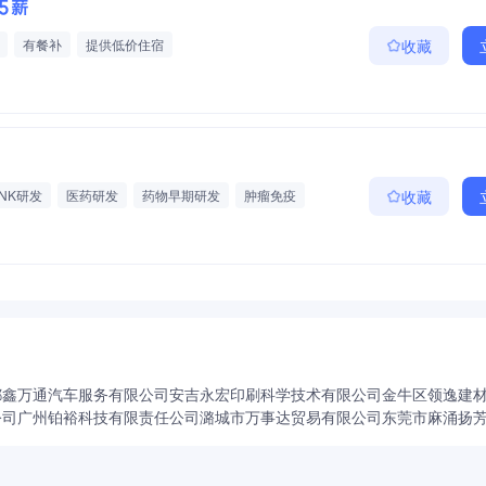
15薪
有餐补
提供低价住宿
收藏
-NK研发
医药研发
药物早期研发
肿瘤免疫
收藏
学/免疫治疗
技术培训
都鑫万通汽车服务有限公司
安吉永宏印刷科学技术有限公司
金牛区领逸建
公司
广州铂裕科技有限责任公司
潞城市万事达贸易有限公司
东莞市麻涌扬