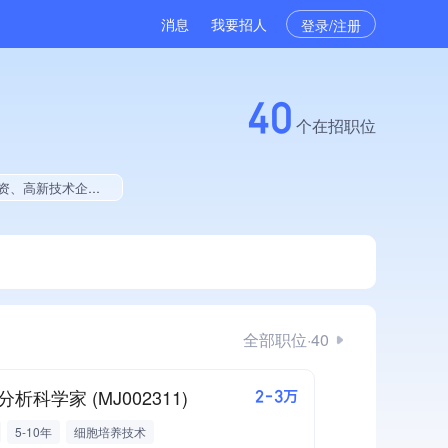
消息
我要招人
登录/注册
40
个在招职位
小企业、大学生就业贡献、定向增发融资、拥有绿色资质、拥有工艺创新能力、拥有多项著作权
全部职位·40
析科学家 (MJ002311)
2-3万
5-10年
细胞培养技术