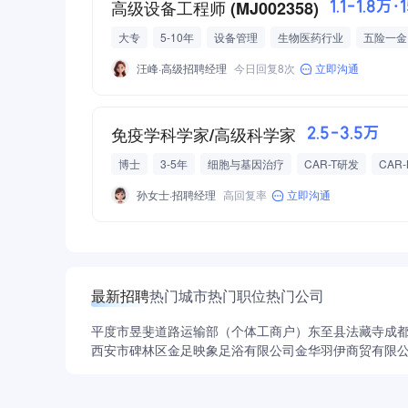
高级设备工程师 (MJ002358)
1.1-1.8万·
大专
5-10年
设备管理
生物医药行业
五险一金
汪峰·高级招聘经理
今日回复8次
立即沟通
免疫学科学家/高级科学家
2.5-3.5万
博士
3-5年
细胞与基因治疗
CAR-T研发
CAR
抗肿瘤研发
核酸药物研发
CGT
药物递送
免疫
孙女士·招聘经理
高回复率
立即沟通
最新招聘
热门城市
热门职位
热门公司
平度市昱斐道路运输部（个体工商户）
东至县法藏寺
成
西安市碑林区金足映象足浴有限公司
金华羽伊商贸有限