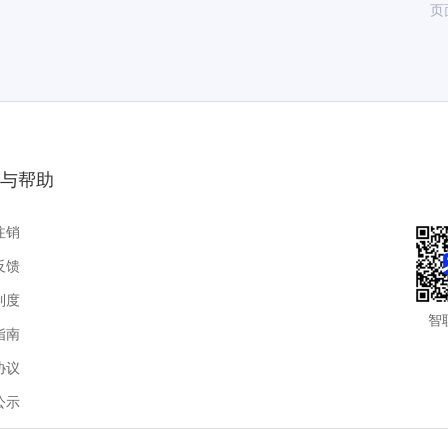
页
与帮助
注销
反馈
制度
智
指南
协议
公示