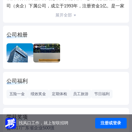
司（央企）下属公司，成立于1993年，注册资金1亿。是一家
提供环保、节能及监测服务全程解决方案的高新科技公司，
展开全部
是广东省、广州市环保产业协会的理事单位公司，具体业务
包括环境影响评价、环保工程项目的设计和施工、运营管
公司相册
理、环保验收服务、环保产品的生产和销售，节能项目的咨
询、节能工程的设计、施工、节能产品的生产和销售，清洁
生产审核依托单位。 公司拥有一支较强的专业技术队伍，
90%以上人员为大学本科以上学历，多年从事相关专业，具有
非常丰富的专业经验。同时公司也非常注重人才的培养，通
过机制和提供培训机会，形成适合人才成长的环境。 公司注
公司福利
重高新技术的开发和应用，1997年成立了环境因子实验室，
具有较先进和完善的测试仪器和中试实验装置。多年来在制
五险一金
绩效奖金
定期体检
员工旅游
节日福利
药废水、医院废水、印染废水、电镀水化工废水、生活废水
等方面的研究达到了国际、国内先进水平，并大量应用于实
践。2008年，公司经多年研究的生化法处理低浓度有机废气
荣获奖项
技术在广州石化应用获得成功，该技术达到世界先进水平，
注册或登录
找风口工作，就上智联招聘
2017广东省企业500强
国内首次应用于大规模装置。 公司已通过ISO国际质量/环境