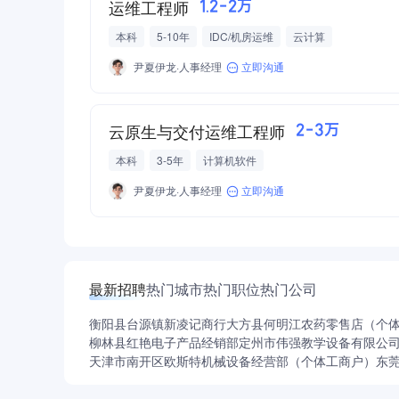
运维工程师
1.2-2万
本科
5-10年
IDC/机房运维
云计算
尹夏伊龙·人事经理
立即沟通
云原生与交付运维工程师
2-3万
本科
3-5年
计算机软件
尹夏伊龙·人事经理
立即沟通
最新招聘
热门城市
热门职位
热门公司
衡阳县台源镇新凌记商行
大方县何明江农药零售店（个
柳林县红艳电子产品经销部
定州市伟强教学设备有限公
天津市南开区欧斯特机械设备经营部（个体工商户）
东