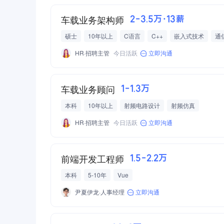
车载业务架构师
2-3.5万·13薪
硕士
10年以上
C语言
C++
嵌入式技术
通
HR·招聘主管
今日活跃
立即沟通
车载业务顾问
1-1.3万
本科
10年以上
射频电路设计
射频仿真
HR·招聘主管
今日活跃
立即沟通
前端开发工程师
1.5-2.2万
本科
5-10年
Vue
尹夏伊龙·人事经理
立即沟通