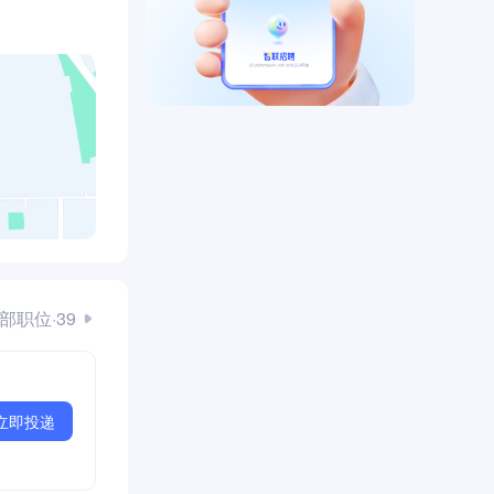
部职位·39
立即投递