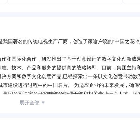
，是我国著名的传统电视生产厂商，创造了家喻户晓的"中国之花"
合作和国际化合作，研发推出了基于创意设计的数字文化创新成
标准、技术、产品和服务的提供商的战略转型。目前，集团主持
解决方案和数字文化创意产品,已经探索出一条以文化创意带动数
城市建设进行过程中的中国名片。 为适应企业的未来发展，确保
况，集团公司决定公开招聘部分管理干部和相关专业研发人才，以
战略合作并建立大数据联合实验室，和武汉大学计算机学院联合开
展开全部
。目前是北京市国资委“十三五”战略规划重点扶持项目，积极
。