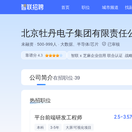
首页
职位
城市频道
找
北京牡丹电子集团有限责任
未融资
·
500-999人
·
大数据、半导体/芯片
已审核
智联 x 芝麻企业信用 联合认证
战略投资融资、高新技术企业
靠谱分 4.3
公司简介
在招职位·39
热招职位
平台前端研发工程师
2.5-3.5
本科
3-5年
大屏/可视化项目