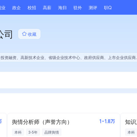
副业
政企
校招
高薪
海归
驻外
测评
职Q
公司
收藏
、省级企业技术中心、政府供应商、上市企业供应商、国企供应商、战略性新兴领域创新能力、绝对控股7家公司、薪资水平全省同行前20%、旗下品牌同行前5%、A级纳税人、知名品牌供应商、多产业布局、拥有自主品牌、拥有高价值专利、专利授权量同领域前20%、技术布局行业领先、经营年限全国同行前5%、集团成员、权威管理体系认证、权威产品认证、大学生就业贡献、2025年公开项目中标、拥有绿色资质、拥有工艺创新能力、拥有多项作品、美术作品创作量位于同行前50、拥有多项著作权、软件研发量位于同行前500
舆情分析师（声誉方向）
知识
万
1-1.8万
本科
3-5年
品牌舆情
本科