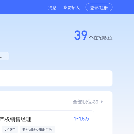
消息
我要招人
登录/注册
39
个在招职位
全部职位·39
产权销售经理
1-1.5万
5-10年
专利/商标/知识产权