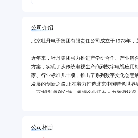
公司介绍
北京牡丹电子集团有限责任公司成立于1973年
近年来，牡丹集团强力推进产学研合作、产业链
方案，实现了从传统电视生产商到数字电视应用
家、行业标准几十项，推出了系列数字文化创意
发展的创新之路,正在着力打造北京中国特色世界
二五”规划顺利实施，根据企业现有人力资源状
伍，优化人才结构，落实企业人才梯队建设。
自2012年以来，牡丹集团与多家高校院所开展
数据产品，专注于新一代网络信息技术的研发应用
有化，在政府、企业行业拥有较高的市场覆盖率
公司相册