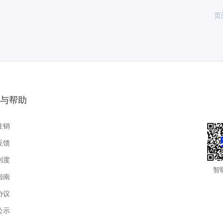
页
与帮助
注销
反馈
制度
智
指南
协议
公示