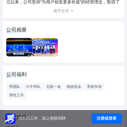
立以来，公司坚持“为用户创造更多价值”的经营理念，取得了
快速、稳步的发展。2010年3月，公司成功在深交所创业板上
展开全部
市，成为A股首 家上市的互联网公司；2015年4月，成为首 家
市值突破1000亿的创业板上市公司；2021年1月，公司市值超
公司相册
3000亿。经过多年发展，公司形成了具备自身特色的发展优
势，成为中国国内首 家同时拥有券商牌照、期货牌照和公募
基金牌照的互联网企业。目前公司旗下拥有东方财富网、天
天基金网、股吧、Choice数据、东方财富证券、东方财富国
际证券、东方财富期货、东方财富国际期货、东财基金、优
优私募、东财保险经纪等业务及产品。
公司福利
公司致力于构建人与财富的金融生态圈，提供集财经资讯、
证券、基金、期货、社交服务等一站式互联网金融服务，为
带团队
大牛带队
五险一金
绩效奖金
带薪年假
用户创造更多价值。
弹性工作
荣获奖项
注册或登录
找风口工作，就上智联招聘