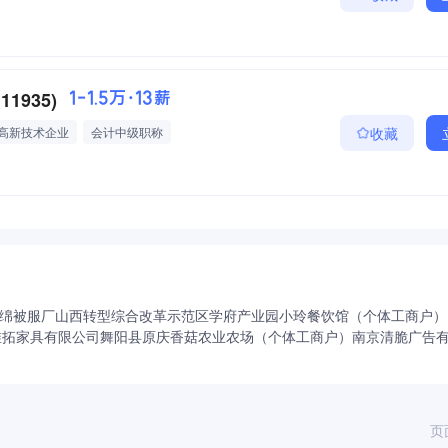
935)
1-1.5万·13薪
高新技术企业
会计中级职称
收藏
绵被服厂
山西转型综合改革示范区学府产业园小玲餐饮馆（个体工商户）
维拓家具有限公司
舞阳县原庆香菇农业农场（个体工商户）
南京清脆广告
页