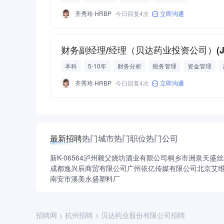
齐秀玲·HRBP
今日回复4次
立即沟通
财务副经理/经理（贝达药业投资公司）(J11
本科
5-10年
财务分析
税务管理
资金管理
CPA中国注册会计师
上市企业
集团公司
公司股权
齐秀玲·HRBP
今日回复4次
立即沟通
最新招聘
热门城市
热门职位
热门公司
新K-06564
泸州赖父烧坊酒业有限公司
桐乡市洲泉天盛丝
成都逸兴辰商贸有限公司
广州依亿传媒有限公司
北京艾
南安市溪美永盛塑料厂
招聘网
>
杭州招聘
>
贝达药业股份有限公司招聘