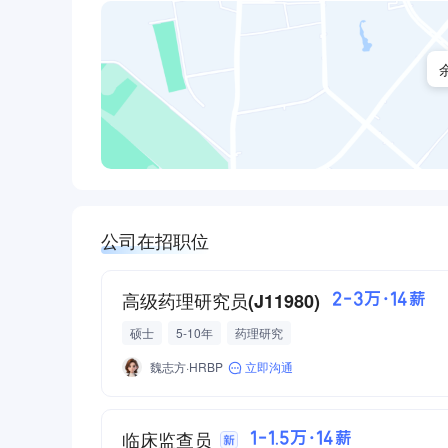
公司在招职位
高级药理研究员(J11980)
2-3万·14薪
硕士
5-10年
药理研究
魏志方·HRBP
立即沟通
临床监查员
1-1.5万·14薪