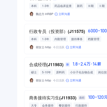
本科
1-3年
药品临床监查
新药
Ⅲ期
Ⅱ期
魏志方·HRBP
立即沟通
行政专员（投资部）(J11575)
6000-10
本科
1-3年
内勤管理
接待事务
档案管理
胡女士·hrbp
今日活跃
立即沟通
合成经理(J11983)
1.8-2.4万·14薪
硕士
5-10年
原料药
小分子化合物合成
岗位技
胡女士·hrbp
今日活跃
立即沟通
商务接待实习生(J11933)
100-120
大专
会务接待
餐饮接待
行政接待