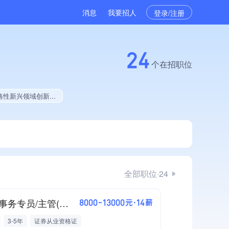
消息
我要招人
登录/注册
24
个在招职位
学生就业贡献、拥有绿色资质、拥有工艺创新能力、拥有美术作品、美术作品创作量位于同行前10%
全部职位·24
证券事务专员/主管(J11895)
8000-13000元·14薪
3-5年
证券从业资格证