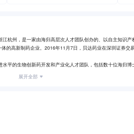
于浙江杭州，是一家由海归高层次人才团队创办的、以自主知识产
体的高新制药企业。2016年11月7日，贝达药业在深圳证券交
先进水平的生物创新药开发和产业化人才团队，包括数十位海归博
次人才计划，在北京、杭州分别设有新药研发中心。
展开全部
盐酸埃克替尼（商品名：凯美纳®），2011年6月获批上市。
斩获中国工业大奖，荣获我国化学制药行业和浙江省企业界第一
共同开发的全新的、拥有完全自主知识产权的创新药——盐酸恩沙替尼
于治疗ALK突变晚期非小细胞肺癌的国产1类新药，填补了同类
疾病，持续增加新药研发投入，2018年投入5.9亿元，2019