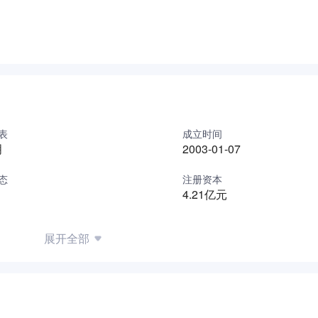
%。目前有在研创新药项目30余项，18项进入临床试验，4项正在开
试验正在推进，有望成为首个由中国企业主导在全球上市的肺癌
新平台——贝达梦工场，帮助更多科学家实现创业创新梦想。
表
成立时间
明
2003-01-07
态
注册资本
4.21亿元
展开全部