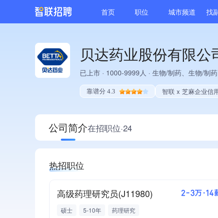
首页
职位
城市频道
找
贝达药业股份有限公
已上市
·
1000-9999人
·
生物/制药、生物/制
智联 x 芝麻企业信
靠谱分 4.3
公司简介
在招职位·24
热招职位
高级药理研究员(J11980)
2-3万·14
硕士
5-10年
药理研究