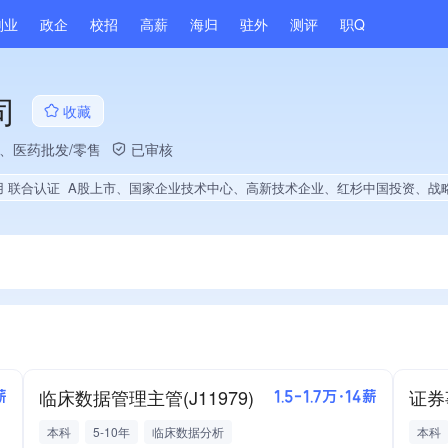
副业
政企
校招
高薪
海归
驻外
测评
职Q
司
收藏
药、医药批发/零售
已审核
用 联合认证
A股上市、国家企业技术中心、高新技术企业、红杉中国投资、战略性新兴领域创新能力、绝对控股10家公司、薪资水平全省同行前5%、旗下品牌同行前5%、连续10年A级纳税人、守合同重信用企业、劳动保障诚信A级、多产业布局、拥有自主品牌、拥有高价值专利、专利授权量同领域前5%、技术布局行业领先、经营年限全国同行前10%、集团核心成员、权威管理体系认证、大
临床数据管理主管(J11979)
薪
1.5-1.7万·14薪
本科
5-10年
临床数据分析
本科