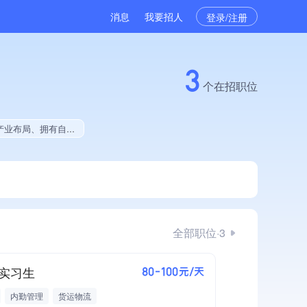
消息
我要招人
登录/注册
3
个在招职位
行前10%、大学生就业贡献
全部职位·3
实习生
80-100元/天
内勤管理
货运物流