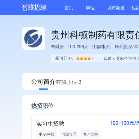
首页
职位
城市频道
找
贵州科顿制药有限责
未融资
·
100-299人
·
生物/制药、医药批发/零
智联 x 芝麻企业信
靠谱分 4.0
公司简介
在招职位·3
热招职位
实习生招聘
100-120元/
中专/中技
内勤管理
客户支持