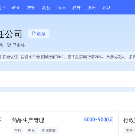
副业
政企
校招
高薪
海归
驻外
测评
职Q
任公司
收藏
售
已审核
用 联合认证
薪资水平全省同行前30%、旗下品牌同行前20%、A级纳税人、多产业布局、拥有自主品牌、经营年限全国同
药品生产管理
行政
天
5000-9000元
本科
中药
固体制剂
本科