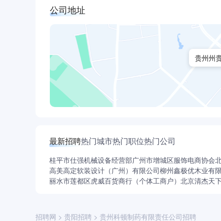
公司地址
贵州州
最新招聘
热门城市
热门职位
热门公司
桂平市仕强机械设备经营部
广州市增城区服饰电商协会
高美高定软装设计（广州）有限公司
柳州鑫极优木业有
丽水市莲都区虎威百货商行（个体工商户）
北京清杰天
招聘网
>
贵阳招聘
>
贵州科顿制药有限责任公司招聘