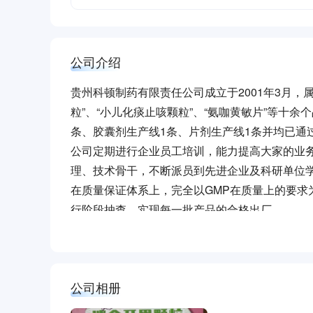
公司介绍
贵州科顿制药有限责任公司成立于2001年3月
粒”、“小儿化痰止咳颗粒”、“氨咖黄敏片”等十
条、胶囊剂生产线1条、片剂生产线1条并均已通
公司定期进行企业员工培训，能力提高大家的业
理、技术骨干，不断派员到先进企业及科研单位
在质量保证体系上，完全以GMP在质量上的要
行阶段抽查，实现每一批产品的合格出厂。
为了使我们的企业管理再上一个台阶，更好地为
药品供应。
本页面信息属于zhaopin.com所有，未经智联
公司相册