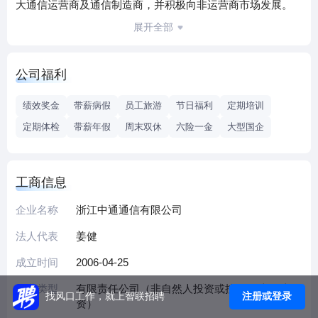
大通信运营商及通信制造商，并积极向非运营商市场发展。
公司业务涵盖物流咨询规划、仓储配送、采购代理、订单服
展开全部
务、检测计量服务、逆向物流、通信产品代理与分销等服
务。业务范围立足浙江省，辐射全国。注册资金1亿元，拥有
公司福利
AAAA物流企业、通信行业招标代理甲级、CNAS国家实验室
检测认证、通信网络设备维修甲级等多项资质证书。公司向
绩效奖金
带薪病假
员工旅游
节日福利
定期培训
员工提供富有竞争力的薪酬福利，实施四级人才培养持续提
定期体检
带薪年假
周末双休
六险一金
大型国企
升员工自身价值，并开展丰富的企业文化活动为员工创造和
谐的工作氛围。公司总部坐落在素有“人间天堂”美誉的杭州市
中心，位于地铁三号线潮王路站口，毗邻京杭大运河、西湖
工商信息
文化广场商务圈，良好的地理位置和办公环境也为员工的工
作和生活带来极大的便利。公司现有1300多人，欢迎物流、
企业名称
浙江中通通信有限公司
通信、营销、电力、工业工程、检测、造价、财会、计算机
法人代表
姜健
等相关领域的您加入，用您的知识和才华与我们一起创造更
成立时间
2006-04-25
加美好的明天！
企业类型
有限责任公司（非自然人投资或控股的法人独
注册或登录
找风口工作，就上智联招聘
资）