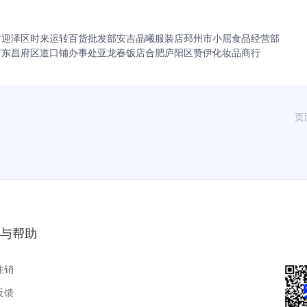
市迎泽区时来运转百货批发部
安吉晶曦服装店
邳州市小屈食品经营部
市东昌府区道口铺办事处亚龙春饭店
合肥庐阳区赞伊化妆品商行
页
与帮助
注销
反馈