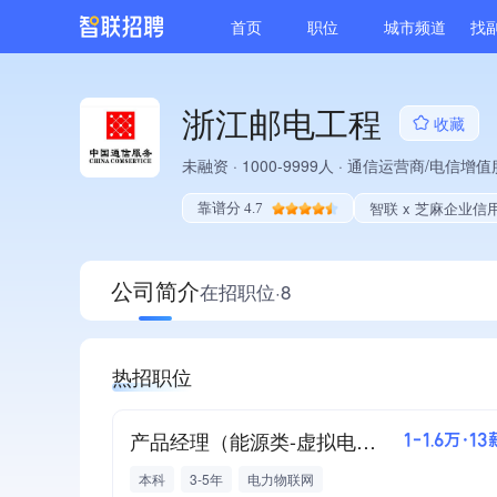
首页
职位
城市频道
找
浙江邮电工程
收藏
未融资
·
1000-9999人
·
通信运营商/电信增值
智联 x 芝麻企业信
靠谱分 4.7
公司简介
在招职位·8
热招职位
产品经理（能源类-虚拟电厂方向）
1-1.6万·13
本科
3-5年
电力物联网