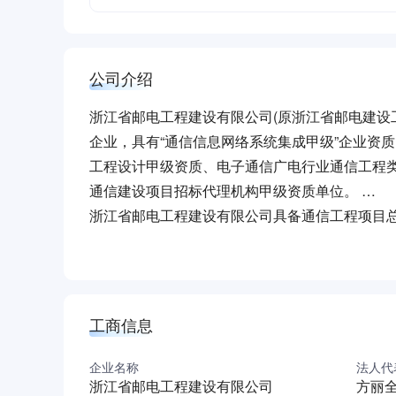
公司介绍
浙江省邮电工程建设有限公司(原浙江省邮电建设工
企业，具有“通信信息网络系统集成甲级”企业资
工程设计甲级资质、电子通信广电行业通信工程
通信建设项目招标代理机构甲级资质单位。
浙江省邮电工程建设有限公司具备通信工程项目
化建设提供全方位、多元化服务，是一家集设计
浙江省邮电工程建设有限公司主要业务包括交换
铁塔桅杆等设备的勘测设计、施工安装、调试开
务。近年来在光缆维护、设备维护、小灵通（PA
工商信息
统；积极参与国内、国外多个3G试验网、商用
源和技术经验。
企业名称
法人代
浙江省邮电工程建设有限公司
方丽
改革开放以来，浙江省邮电工程建设有限公司历