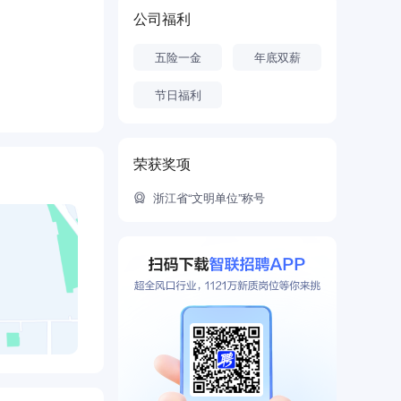
且成功实施了
公司福利
五险一金
年底双薪
人地位的国有
中级职称人员
节日福利
了数千项通信
荣获奖项
信用”单位称
位”荣誉称
浙江省“文明单位”称号