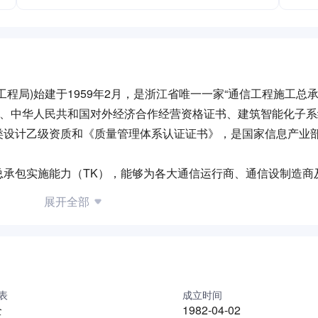
程局)始建于1959年2月，是浙江省唯一一家“通信工程施工总承
质、中华人民共和国对外经济合作经营资格证书、建筑智能化子
类设计乙级资质和《质量管理体系认证证书》，是国家信息产业
总承包实施能力（TK），能够为各大通信运行商、通信设制造商
、施工、维护、研发、产品生产为一体的综合性通信工程服务企
展开全部
、传输、宽带信息网络、智能系统集成、移动通信、微波通信、
通，以及通信光缆、通信电缆、通信管道（含非开挖）、机房整
S）优化、移动网络优化等方面取得良好业绩，并建立了自己的
网建设与运营维护，在第三代移动通信网络建设与维护方面业已积
表
成立时间
全
1982-04-02
经十多年市场经济大潮的洗礼，支撑服务能力大大增强、业务种