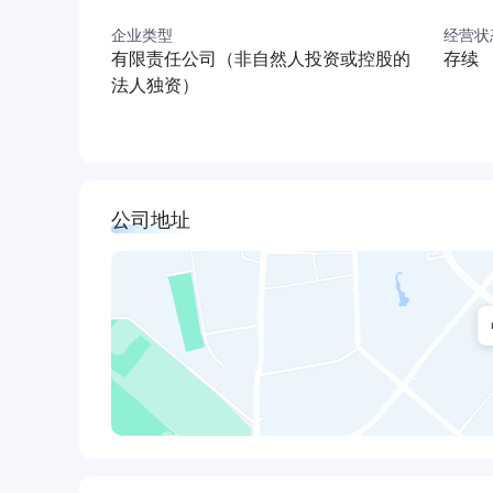
市场区域快速拓宽、企业信誉稳步提升、服务品
企业类型
经营状
走出去的发展战略，目前业务已遍布东南亚、中
有限责任公司（非自然人投资或控股的
存续
浙江省邮电工程建设有限公司在浙江省工商行政管理
法人独资）
企业。企业员工总数1700余人，其中研究生33人
98人，一、二级项目经理40人，一、二级建造师
浙江省邮电工程建设有限公司创建40多年来，始
建设工程，其中多项工程被原邮电部、信息产业部评
公司地址
号；从1997年起，连续6年获得浙江省“重合同，守
号。