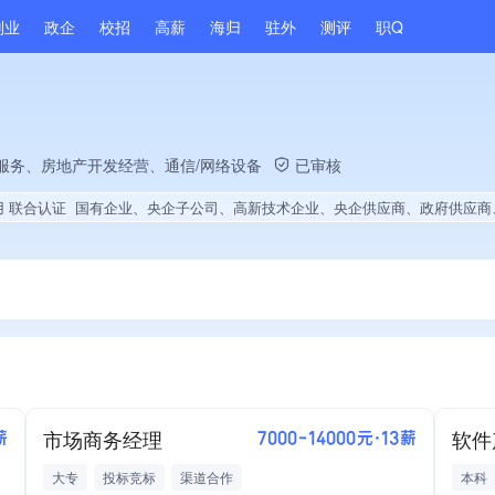
副业
政企
校招
高薪
海归
驻外
测评
职Q
服务、房地产开发经营、通信/网络设备
已审核
用 联合认证
国有企业、央企子公司、高新技术企业、央企供应商、政府供应商、上市企业供应商、战略性新兴领域创新能力、薪资水平全省同行前30%、A级纳税人、知名品牌供应商、多产业布局、拥有节能环保技术、拥有自主品牌、拥有高价值专利、技术布局行业领先、拥有绿色低碳技术、经营年限全国同行前5%、集团成员、权威管理体系认证、权威产品认证、创新型中小企业、大学生就业贡献、2025年公开项目中标、拥有绿色资质、拥
市场商务经理
软件
薪
7000-14000元·13薪
大专
投标竞标
渠道合作
本科