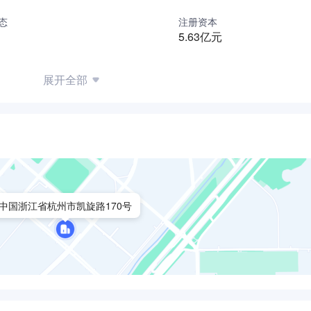
牌基本建立，不仅成为我国通信工程服务领域一支重要力量，而
态
注册资本
东、非洲、西欧等十几个国家和地区。
5.63亿元
局登记注册，注册资金6262.58万元人民币，是具有独立法
，本科生404人，大专生270人。企业拥有高级职称人员23人，
展开全部
17人。
终把工程、服务质量、安全生产和客户要求放在首位，出色完成
为优质工程。1987年以来，连续16年获得杭州市“重合同，守
信用”单位称号；1996年至2005年连续十年荣获浙江省“文明单
中国浙江省杭州市凯旋路170号