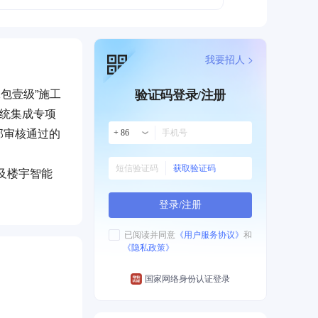
我要招人 >
包壹级”施工
验证码登录/注册
系统集成专项
部审核通过的
+ 86
获取验证码
及楼宇智能
业。
登录/注册
通信变配电、
治等通信业
已阅读并同意
《用户服务协议》
和
《隐私政策》
资源管理系
累了一定资
国家网络身份认证登录
类不断丰富、