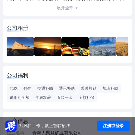
司历经20余年的华丽嬗变，已形成了地质勘探、矿山建设、
展开全部
开采、选冶及合质金销售一体的矿业全产业链开发体系。
公司积极承担企业社会责任，弘扬奉献、互助、友爱的公益
公司相册
慈善理念，先后投入千万元用于救灾济困、医疗卫生、文化
教育、脱贫攻坚、乡村振兴等公益活动，承担起了企业义不
容辞的社会责任，为铸牢中华民族共同体意识奠定了坚实基
础，为当地经济社会发展、民族团结进步、为全面实施乡村
振兴战略做出了应有贡献。
在未来，公司将一如既往的坚守诚信意识、契约精神的价值
公司福利
观和服务社会、回报股东的企业使命，努力实现“成为最具活
力的企业”的愿景。用党建引领群团建设，营造和谐企业文化
包吃
包住
交通补助
通讯补助
采暖补贴
加班补助
氛围，不断完善管理机制，优化工艺流程，坚持本质安全、
试用期全额
年底双薪
五险一金
全额社保
绿色生态、技术领先、效益最优的发展理念，把公司建设成
为主业突出，资产优良，管理规范，具有一定竞争力的采、
选、冶一体化的金属矿业公司，为地方经济发展赋能，为生
工商信息
态文明建设做贡献。
注册或登录
找风口工作，就上智联招聘
企业名称
青海大柴旦矿业有限公司