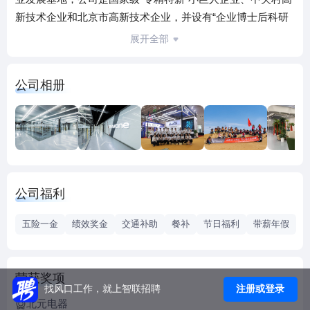
新技术企业和北京市高新技术企业，并设有“企业博士后科研
工作站”，实验中心满足国家 CNAS 标准，具备高原、高温、
展开全部
短路分断、电磁兼容、可靠性等各类应用试验能力；触点焊
接工艺达到世界领先水平，是多家世界 500 强电气企业的优
公司相册
秀供应商；新一代物联网低压电器产品搭载智能平台系统，
助力客户更加安全、便捷、高效的使用电能。 集团下设北元
电器、北元电力、北元电子三家公司，业务涉及电气元件、
智能配电、智能消防、成套设备、电力电子、能效管理等领
域。 北元电器专注于低压电器的研发制造，产品包括配电、
工控、终端、新能源等系列，广泛应用于电力、工业、建
公司福利
筑、新能源等领域。是北方最大的低压电器（交流）制造企
业；拥有行业最先进的第四代断路器；与国家电网、中国电
五险一金
绩效奖金
交通补助
餐补
节日福利
带薪年假
气装备集团、国家电投、宝武钢铁等重点客户已建立战略合
作关系。，坚持替代进口的发展路线。 北元电力是一家专业
的智能配电和能效管理系统提供商，主要产品包括高低压成
荣获奖项
套开关设备、智能配电系统和能效管理系统。公司以电力电
注册或登录
找风口工作，就上智联招聘
北元电器
子为重点发展方向，在北京、深圳设有研发中心，打造专业