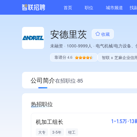
首页
职位
城市频道
找
安德里茨
收藏
未融资
·
1000-9999人
·
电气机械/电力设备、
智联 x 芝麻企业信
靠谱分 4.6
公司简介
在招职位·85
热招职位
机加工组长
1-1.5万·13
大专
3-5年
钳工