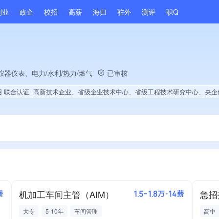
副业
政企
校招
高薪
海归
驻外
测评
职Q
仪器仪表、电力/水利/热力/燃气
已审核
用 联合认证
高新技术企业、省级企业技术中心、省级工程技术研究中心、央企供应商、上市企业供应商、战略性新兴领域创新能力、绝对控股5家公司、薪资水平全省同行前5%、旗下品牌同行前15%、海关高级认证、A级纳税人、知名品牌供应商、多产业布局、拥有节能环保技术、拥有自主品牌、拥有高价值专利、专利授权量同领域前50、技术布局行业领先、拥有绿色低碳技术、经营年限全国同行前5%、集团核心成员、权威管理体系认证、权威产品认证、全国多家直营店、大学生就业贡献、2025年公开项目
机加工车间主管（AIM）
薪
1.5-1.8万·14薪
大专
5-10年
车间管理
高中