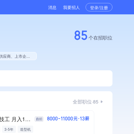
消息
我要招人
登录/注册
85
个在招职位
中标、拥有绿色资质、拥有工艺创新能力、拥有多项著作权、2025年度软件研发量增长、软件研发量位于同行前50
全部职位·85
急招技工 月入11000
8000-11000元·13薪
3-5年
造型机