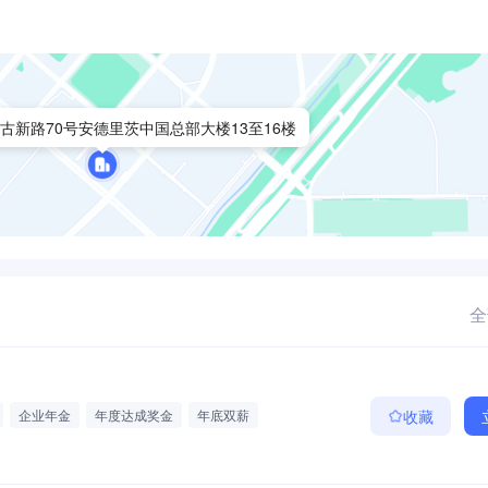
古新路70号安德里茨中国总部大楼13至16楼
全
企业年金
年度达成奖金
年底双薪
收藏
检
带薪年假
加班费
加班津贴
车接送