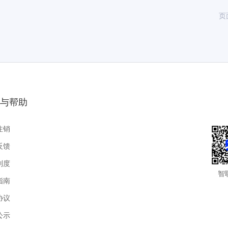
页
与帮助
注销
反馈
制度
智
指南
协议
公示