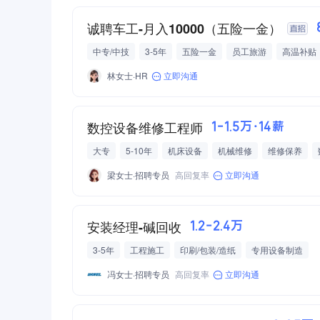
诚聘车工-月入10000（五险一金）
中专/中技
3-5年
五险一金
员工旅游
高温补贴
商业保险
企业年金
节日津贴
奖金
部门旅游
林女士·HR
立即沟通
数控设备维修工程师
1-1.5万·14薪
大专
5-10年
机床设备
机械维修
维修保养
机加工设备
机械设备维修
梁女士·招聘专员
高回复率
立即沟通
安装经理-碱回收
1.2-2.4万
3-5年
工程施工
印刷/包装/造纸
专用设备制造
冯女士·招聘专员
高回复率
立即沟通