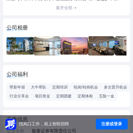
累，公司取得了多项业务资格，目前经营范围包括：证券经
展开全部
纪；证券投资基金代销；证券自营；证券资产管理；证券投
资咨询；与证券交易、证券投资活动有关的财务顾问；融资
公司相册
融券；证券承销与保荐；代销金融产品；为期货公司提供中
间介绍业务等。公司现有分支机构49家，主要分布在珠三
角、长三角、环渤海经济圈、江浙地区及中西部南方地区等
37个中心城市，构建了面向全国的经纪业务框架及完善的营
销和服务网络，并设有全资私募投资基金子公司1家。
公司福利
带薪年假
大牛带队
定期培训
轮岗/转岗机会
多次晋升机会
行业分享会
项目奖金
定期团建
定期体检
五险一金
工商信息
注册或登录
找风口工作，就上智联招聘
企业名称
银泰证券有限责任公司