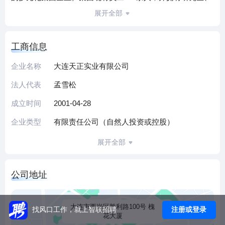
本科生为核心的人才队伍，为公司的科学化管理及项目研发
展开全部
提供了有力保障。
大连天正实业有限公司的主体产业——天正养殖公司，以红
工商信息
鳍东方鲀、黄鲦鰤、鲈鱼、真鲷、大菱鲆、星鲽、牙鲆、三
文鱼等名贵海水鱼类为主营产品，致力于打造具有国际先进
企业名称
大连天正实业有限公司
水平的专业海水鱼类养殖基地。在辽宁、山东、河北和福建
法人代表
孟雪松
等地建有十余个养殖基地。拥有养殖海域面积2000余亩，土
池养殖面积4万余亩，各类海水网箱1000多个。目前，每年养
成立时间
2001-04-28
殖红鳍东方鲀及其他名贵鱼种2000余吨，出口日、韩等国。
企业类型
有限责任公司（自然人投资或控股）
其中，顶级河豚鱼——“天正河鲀”占我国出口总量的一半以
上。
展开全部
与养殖公司配套的企业——唐海天正水产有限公司，成立于
被国务院确定为“绿色食品基地县”的唐海县，唐海天正水产有
公司地址
限公司主要加工出口冷冻、冰鲜、去脏河豚鱼等各类水产
品。
大连天正实业有限公司的全资子公司——大连天正河豚餐饮
大连市西岗区胜利路100号 槐
注册或登录
找风口工作，就上智联招聘
花大厦
有限公司，开创国内餐饮业的先河，为河豚鱼饮食国内连锁